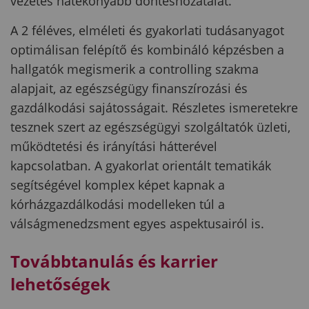
vezetés hatékonyabb döntéshozatalát.
A 2 féléves, elméleti és gyakorlati tudásanyagot
optimálisan felépítő és kombináló képzésben a
hallgatók megismerik a controlling szakma
alapjait, az egészségügy finanszírozási és
gazdálkodási sajátosságait. Részletes ismeretekre
tesznek szert az egészségügyi szolgáltatók üzleti,
működtetési és irányítási hátterével
kapcsolatban. A gyakorlat orientált tematikák
segítségével komplex képet kapnak a
kórházgazdálkodási modelleken túl a
válságmenedzsment egyes aspektusairól is.
Továbbtanulás és karrier
lehetőségek