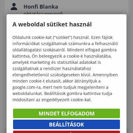
Honfi Blanka
oktatásszervező
1123 Budapest, Alkotás u. 42-48.
A weboldal sütiket használ
(+36 30) 886-5401
Lámfalussy Sándor
Oldalunk cookie-kat ("sütiket") használ. Ezen fájlok
Közgazdaságtudományi Kar
információkat szolgáltatnak számunkra a felhasználó
oldallátogatási szokásairól. Mindent elfogad gombra
EMAIL KÜLDÉSE
kattintva, Ön beleegyezik a cookie-k használatába,
amelyek marketing és statisztikai adatokat is
Rázsi Claudia Regina
szolgáltatnak a rendszer használatához
tanulmányi előadó
elengedhetetlenül szükségeseken kívül. Amennyiben
minden cookie-t elutasít, akkor átirányítjuk a
fsz. 9.
google.com-ra, mert nem tudjuk megjeleníteni a
(+36 99) 518-726
weboldalunkat. Beállítások gombra kattintva tudja
Lámfalussy Sándor
módosítani az engedélyezett cookie-kat.
Közgazdaságtudományi Kar
MINDET ELFOGADOM
EMAIL KÜLDÉSE
BEÁLLÍTÁSOK