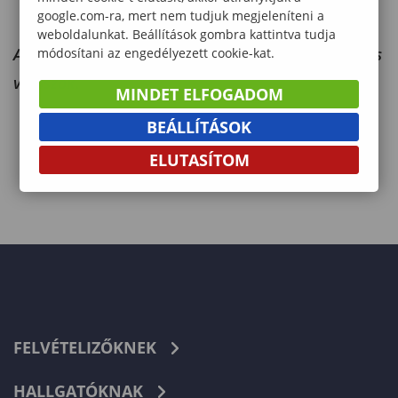
google.com-ra, mert nem tudjuk megjeleníteni a
weboldalunkat. Beállítások gombra kattintva tudja
A felvételivel kapcsolatos leggyakoribb kérdések és
módosítani az engedélyezett cookie-kat.
válaszok.
MINDET ELFOGADOM
BEÁLLÍTÁSOK
ELUTASÍTOM
FELVÉTELIZŐKNEK
HALLGATÓKNAK