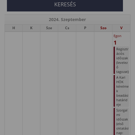
2024. Szeptember
H
K
Sze
Cs
P
Szo
V
Egon
1
Regisztr
ációs
időszak
(levelez
ő
tagozat)
A Kari
HÖK
kérelme
k
beadási
határid
eje
Szorgal
mi
időszak
(első
oktatási
nap: