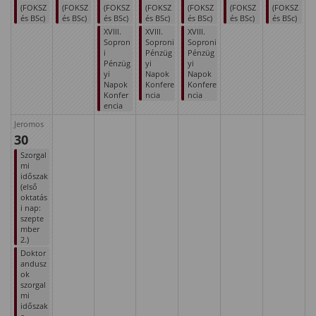
(FOKSZ
(FOKSZ
(FOKSZ
(FOKSZ
(FOKSZ
(FOKSZ
(FOKSZ
és BSc)
és BSc)
és BSc)
és BSc)
és BSc)
és BSc)
és BSc)
XVIII.
XVIII.
XVIII.
Sopron
Soproni
Soproni
i
Pénzüg
Pénzüg
Pénzüg
yi
yi
yi
Napok
Napok
Napok
Konfere
Konfere
Konfer
ncia
ncia
encia
Jeromos
30
Szorgal
mi
időszak
(első
oktatás
i nap:
szepte
mber
2.)
Doktor
andusz
ok
szorgal
mi
időszak