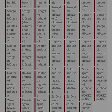
határid
határid
határid
eje
eje
szepte
szepte
eje
eje
eje
mber
mber
Szorgal
Szorgal
2.)
2.)
Szorgal
Szorgal
Szorgal
mi
mi
mi
mi
mi
időszak
időszak
Doktor
Doktor
időszak
időszak
időszak
(első
(első
andusz
andusz
(első
(első
(első
oktatási
oktatási
ok
ok
oktatás
oktatás
oktatás
nap:
nap:
szorgal
szorgal
i nap:
i nap:
i nap:
szepte
szepte
mi
mi
szepte
szepte
szepte
mber
mber
időszak
időszak
mber
mber
mber
2.)
2.)
a
a
2.)
2.)
2.)
Doktor
Doktor
Doktor
Doktor
Doktor
Doktor
Doktor
andusz
andusz
andusz
andusz
andusz
andusz
andusz
ok
ok
ok
ok
ok
ok
ok
szorgal
szorgal
regisztr
regisztr
szorgal
szorgal
szorgal
mi
mi
ációs
ációs
mi
mi
mi
időszak
időszak
időszak
időszak
időszak
időszak
időszak
a
a
a
a
a
a
a
Doktor
Doktor
Záróviz
Záróviz
Doktor
Doktor
Doktor
andusz
andusz
sgára
sgára
andusz
andusz
andusz
ok
ok
(2024.
(2024.
ok
ok
ok
regisztr
regisztr
decemb
decemb
regisztr
regisztr
regisztr
ációs
ációs
er)
er)
ációs
ációs
ációs
időszak
időszak
jelentke
jelentke
időszak
időszak
időszak
a
a
zés
zés
a
a
a
(FOKSZ
(FOKSZ
Záróviz
Záróviz
és BSc)
és BSc)
Záróviz
Záróviz
Záróviz
sgára
sgára
sgára
sgára
sgára
(2024.
(2024.
Előköve
(2024.
(2024.
(2024.
decemb
decemb
telmén
decem
decem
decem
er)
er)
y