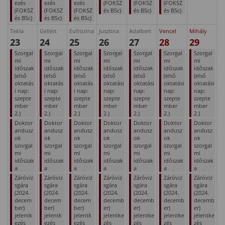
ezés
ezés
ezés
(FOKSZ
(FOKSZ
(FOKSZ
(FOKSZ
(FOKSZ
(FOKSZ
és BSc)
és BSc)
és BSc)
és BSc)
és BSc)
és BSc)
Tekla
Gellért
Eufrozina
Jusztina
Adalbert
Vencel
Mihály
23
24
25
26
27
28
29
Szorgal
Szorgal
Szorgal
Szorgal
Szorgal
Szorgal
Szorgal
mi
mi
mi
mi
mi
mi
mi
időszak
időszak
időszak
időszak
időszak
időszak
időszak
(első
(első
(első
(első
(első
(első
(első
oktatás
oktatás
oktatás
oktatási
oktatási
oktatási
oktatási
i nap:
i nap:
i nap:
nap:
nap:
nap:
nap:
szepte
szepte
szepte
szepte
szepte
szepte
szepte
mber
mber
mber
mber
mber
mber
mber
2.)
2.)
2.)
2.)
2.)
2.)
2.)
Doktor
Doktor
Doktor
Doktor
Doktor
Doktor
Doktor
andusz
andusz
andusz
andusz
andusz
andusz
andusz
ok
ok
ok
ok
ok
ok
ok
szorgal
szorgal
szorgal
szorgal
szorgal
szorgal
szorgal
mi
mi
mi
mi
mi
mi
mi
időszak
időszak
időszak
időszak
időszak
időszak
időszak
a
a
a
a
a
a
a
Záróviz
Záróviz
Záróviz
Záróviz
Záróviz
Záróviz
Záróviz
sgára
sgára
sgára
sgára
sgára
sgára
sgára
(2024.
(2024.
(2024.
(2024.
(2024.
(2024.
(2024.
decem
decem
decem
decemb
decemb
decemb
decemb
ber)
ber)
ber)
er)
er)
er)
er)
jelentk
jelentk
jelentk
jelentke
jelentke
jelentke
jelentke
ezés
ezés
ezés
zés
zés
zés
zés