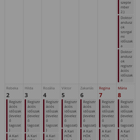
szepte
mber
2.)
Doktor
andusz
ok
szorgal
mi
időszak
a
Doktor
andusz
ok
regisztr
ációs
időszak
a
Rebeka
Hilda
Rozália
Viktor
Zakariás
Regina
Mária
2
3
4
5
6
7
8
Regisztr
Regisztr
Regisztr
Regisztr
Regisztr
Regisztr
Regisztr
ációs
ációs
ációs
ációs
ációs
ációs
ációs
időszak
időszak
időszak
időszak
időszak
időszak
időszak
(levelez
(levelez
(levelez
(levelez
(levelez
(levelez
(levelez
ő
ő
ő
ő
ő
ő
ő
tagozat
tagozat
tagozat
tagozat)
tagozat)
tagozat)
tagozat)
)
)
)
A Kari
A Kari
A Kari
A Kari
A Kari
A Kari
A Kari
HÖK
HÖK
HÖK
HÖK