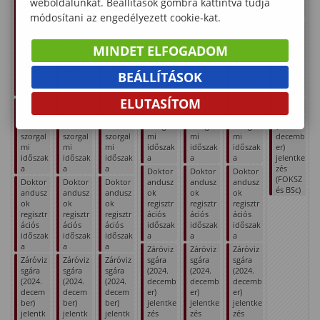
weboldalunkat. Beállítások gombra kattintva tudja
mber
Szorgal
Szorgal
Szorgal
mi
mi
mi
2.)
mi
mi
mi
időszak
időszak
időszak
módosítani az engedélyezett cookie-kat.
időszak
időszak
időszak
(első
(első
(első
Doktor
(első
(első
(első
oktatási
oktatási
oktatási
andusz
oktatás
oktatás
MINDET ELFOGADOM
oktatás
nap:
nap:
nap:
ok
i nap:
i nap:
i nap:
szepte
szepte
szepte
szorgal
szepte
szepte
szepte
mber
mber
mber
mi
BEÁLLÍTÁSOK
mber
mber
mber
2.)
2.)
2.)
időszak
2.)
2.)
2.)
a
Doktor
Doktor
Doktor
ELUTASÍTOM
Doktor
Doktor
Doktor
andusz
andusz
andusz
Záróviz
andusz
andusz
andusz
ok
ok
ok
sgára
ok
ok
ok
szorgal
szorgal
szorgal
(2024.
szorgal
szorgal
szorgal
mi
mi
mi
decemb
mi
mi
mi
időszak
időszak
időszak
er)
időszak
időszak
időszak
a
a
a
jelentke
a
a
a
zés
Doktor
Doktor
Doktor
(FOKSZ
Doktor
Doktor
Doktor
andusz
andusz
andusz
és BSc)
andusz
andusz
andusz
ok
ok
ok
ok
ok
ok
regisztr
regisztr
regisztr
regisztr
regisztr
regisztr
ációs
ációs
ációs
ációs
ációs
ációs
időszak
időszak
időszak
időszak
időszak
időszak
a
a
a
a
a
a
Záróviz
Záróviz
Záróviz
Záróviz
Záróviz
Záróviz
sgára
sgára
sgára
sgára
sgára
sgára
(2024.
(2024.
(2024.
(2024.
(2024.
(2024.
decemb
decemb
decemb
decem
decem
decem
er)
er)
er)
ber)
ber)
ber)
jelentke
jelentke
jelentke
jelentk
jelentk
jelentk
zés
zés
zés