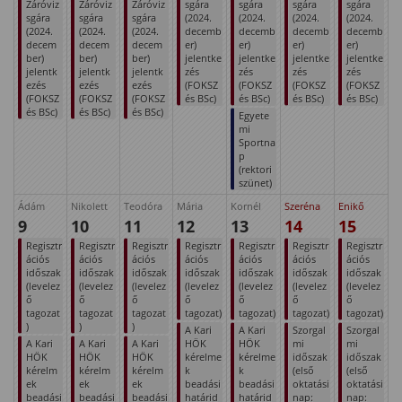
Záróviz
Záróviz
Záróviz
sgára
sgára
sgára
sgára
sgára
sgára
sgára
(2024.
(2024.
(2024.
(2024.
(2024.
(2024.
(2024.
decemb
decemb
decemb
decemb
decem
decem
decem
er)
er)
er)
er)
ber)
ber)
ber)
jelentke
jelentke
jelentke
jelentke
jelentk
jelentk
jelentk
zés
zés
zés
zés
ezés
ezés
ezés
(FOKSZ
(FOKSZ
(FOKSZ
(FOKSZ
(FOKSZ
(FOKSZ
(FOKSZ
és BSc)
és BSc)
és BSc)
és BSc)
és BSc)
és BSc)
és BSc)
Egyete
mi
Sportna
p
(rektori
szünet)
Ádám
Nikolett
Teodóra
Mária
Kornél
Szeréna
Enikő
9
10
11
12
13
14
15
Regisztr
Regisztr
Regisztr
Regisztr
Regisztr
Regisztr
Regisztr
ációs
ációs
ációs
ációs
ációs
ációs
ációs
időszak
időszak
időszak
időszak
időszak
időszak
időszak
(levelez
(levelez
(levelez
(levelez
(levelez
(levelez
(levelez
ő
ő
ő
ő
ő
ő
ő
tagozat
tagozat
tagozat
tagozat)
tagozat)
tagozat)
tagozat)
)
)
)
A Kari
A Kari
Szorgal
Szorgal
A Kari
A Kari
A Kari
HÖK
HÖK
mi
mi
HÖK
HÖK
HÖK
kérelme
kérelme
időszak
időszak
kérelm
kérelm
kérelm
k
k
(első
(első
ek
ek
ek
beadási
beadási
oktatási
oktatási
beadási
beadási
beadási
határid
határid
nap:
nap: