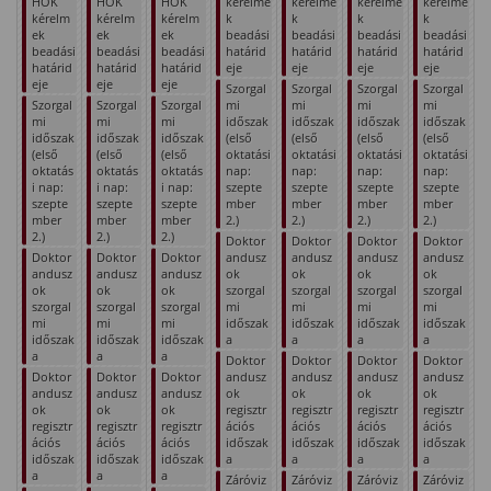
HÖK
HÖK
HÖK
kérelme
kérelme
kérelme
kérelme
kérelm
kérelm
kérelm
k
k
k
k
ek
ek
ek
beadási
beadási
beadási
beadási
beadási
beadási
beadási
határid
határid
határid
határid
határid
határid
határid
eje
eje
eje
eje
eje
eje
eje
Szorgal
Szorgal
Szorgal
Szorgal
Szorgal
Szorgal
Szorgal
mi
mi
mi
mi
mi
mi
mi
időszak
időszak
időszak
időszak
időszak
időszak
időszak
(első
(első
(első
(első
(első
(első
(első
oktatási
oktatási
oktatási
oktatási
oktatás
oktatás
oktatás
nap:
nap:
nap:
nap:
i nap:
i nap:
i nap:
szepte
szepte
szepte
szepte
szepte
szepte
szepte
mber
mber
mber
mber
mber
mber
mber
2.)
2.)
2.)
2.)
2.)
2.)
2.)
Doktor
Doktor
Doktor
Doktor
Doktor
Doktor
Doktor
andusz
andusz
andusz
andusz
andusz
andusz
andusz
ok
ok
ok
ok
ok
ok
ok
szorgal
szorgal
szorgal
szorgal
szorgal
szorgal
szorgal
mi
mi
mi
mi
mi
mi
mi
időszak
időszak
időszak
időszak
időszak
időszak
időszak
a
a
a
a
a
a
a
Doktor
Doktor
Doktor
Doktor
Doktor
Doktor
Doktor
andusz
andusz
andusz
andusz
andusz
andusz
andusz
ok
ok
ok
ok
ok
ok
ok
regisztr
regisztr
regisztr
regisztr
regisztr
regisztr
regisztr
ációs
ációs
ációs
ációs
ációs
ációs
ációs
időszak
időszak
időszak
időszak
időszak
időszak
időszak
a
a
a
a
a
a
a
Záróviz
Záróviz
Záróviz
Záróviz