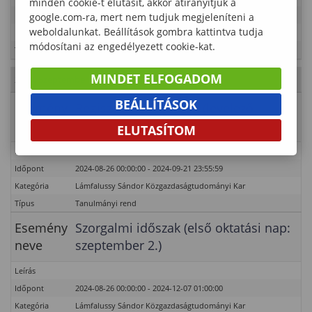
minden cookie-t elutasít, akkor átirányítjuk a
Időpont
2024-09-02 00:00:00 - 2024-10-03 23:55:00
google.com-ra, mert nem tudjuk megjeleníteni a
weboldalunkat. Beállítások gombra kattintva tudja
Kategória
Lámfalussy Sándor Közgazdaságtudományi Kar
módosítani az engedélyezett cookie-kat.
Típus
Tanulmányi rend
MINDET ELFOGADOM
2024. Szeptember 20., péntek
- 38. hét
BEÁLLÍTÁSOK
Esemény
Regisztrációs időszak (levelező
neve
tagozat)
ELUTASÍTOM
Leírás
Időpont
2024-08-26 00:00:00 - 2024-09-21 23:55:59
Kategória
Lámfalussy Sándor Közgazdaságtudományi Kar
Típus
Tanulmányi rend
Esemény
Szorgalmi időszak (első oktatási nap:
neve
szeptember 2.)
Leírás
Időpont
2024-08-26 00:00:00 - 2024-12-07 01:00:00
Kategória
Lámfalussy Sándor Közgazdaságtudományi Kar