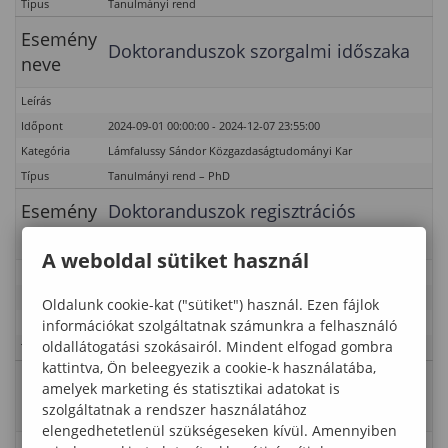
Típus
Tanulmányi rend
Esemény
Doktoranduszok szorgalmi időszaka
neve
Leírás
Időpont
2024-09-01 00:00:00 - 2024-12-07 23:55:00
Kategória
Lámfalussy Sándor Közgazdaságtudományi Kar
Típus
Tanulmányi rend – PhD
Esemény
Doktoranduszok regisztrációs
neve
időszaka
A weboldal sütiket használ
Leírás
Időpont
2024-09-01 00:00:00 - 2024-09-21 23:55:00
Oldalunk cookie-kat ("sütiket") használ. Ezen fájlok
Kategória
Lámfalussy Sándor Közgazdaságtudományi Kar
információkat szolgáltatnak számunkra a felhasználó
oldallátogatási szokásairól. Mindent elfogad gombra
Típus
Tanulmányi rend – PhD
kattintva, Ön beleegyezik a cookie-k használatába,
Esemény
Záróvizsgára (2024. december)
amelyek marketing és statisztikai adatokat is
neve
jelentkezés (FOKSZ és BSc)
szolgáltatnak a rendszer használatához
elengedhetetlenül szükségeseken kívül. Amennyiben
Leírás