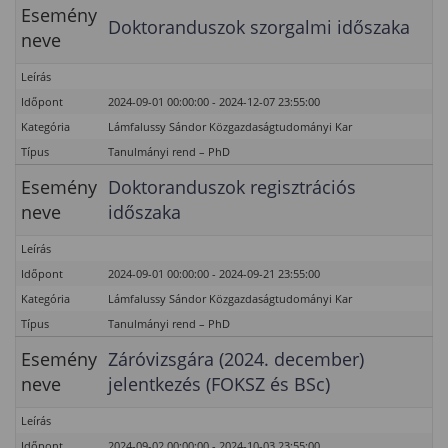
Esemény
Doktoranduszok szorgalmi időszaka
neve
Leírás
Időpont
2024-09-01 00:00:00 - 2024-12-07 23:55:00
Kategória
Lámfalussy Sándor Közgazdaságtudományi Kar
Típus
Tanulmányi rend – PhD
Esemény
Doktoranduszok regisztrációs
neve
időszaka
Leírás
Időpont
2024-09-01 00:00:00 - 2024-09-21 23:55:00
Kategória
Lámfalussy Sándor Közgazdaságtudományi Kar
Típus
Tanulmányi rend – PhD
Esemény
Záróvizsgára (2024. december)
neve
jelentkezés (FOKSZ és BSc)
Leírás
Időpont
2024-09-02 00:00:00 - 2024-10-03 23:55:00