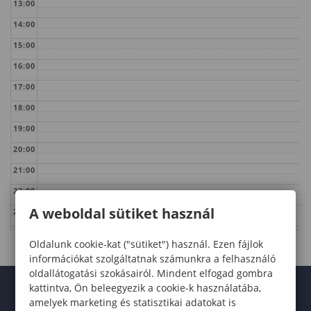
13:00
14:00
15:00
16:00
17:00
18:00
19:00
20:00
21:00
22:00
A weboldal sütiket használ
23:00
Oldalunk cookie-kat ("sütiket") használ. Ezen fájlok
információkat szolgáltatnak számunkra a felhasználó
oldallátogatási szokásairól. Mindent elfogad gombra
kattintva, Ön beleegyezik a cookie-k használatába,
amelyek marketing és statisztikai adatokat is