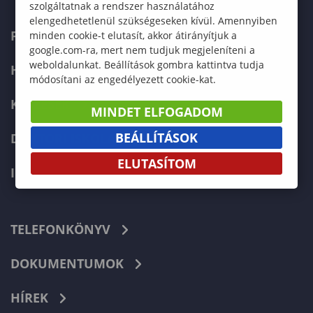
szolgáltatnak a rendszer használatához
elengedhetetlenül szükségeseken kívül. Amennyiben
FELVÉTELIZŐKNEK
minden cookie-t elutasít, akkor átirányítjuk a
google.com-ra, mert nem tudjuk megjeleníteni a
weboldalunkat. Beállítások gombra kattintva tudja
HALLGATÓKNAK
módosítani az engedélyezett cookie-kat.
KÉPZÉSEK
MINDET ELFOGADOM
BEÁLLÍTÁSOK
DOKTORI ISKOLA
ELUTASÍTOM
INTERNATIONAL
TELEFONKÖNYV
DOKUMENTUMOK
HÍREK