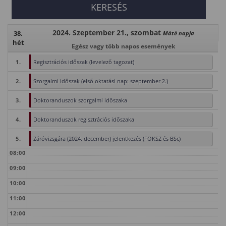
2024. Szeptember 21., szombat
38.
Máté napja
hét
Egész vagy több napos események
1.
Regisztrációs időszak (levelező tagozat)
2.
Szorgalmi időszak (első oktatási nap: szeptember 2.)
3.
Doktoranduszok szorgalmi időszaka
4.
Doktoranduszok regisztrációs időszaka
5.
Záróvizsgára (2024. december) jelentkezés (FOKSZ és BSc)
08:00
09:00
10:00
11:00
12:00