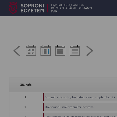
38. hét
1.
Szorgalmi időszak (első oktatási nap: szeptember 2.)
2.
Doktoranduszok szorgalmi időszaka
3.
Záróvizsgára (2024. december) jelentkezés (FOKSZ és 