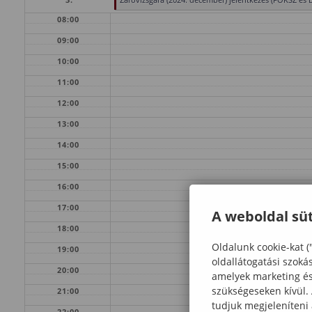
08:00
09:00
10:00
11:00
12:00
13:00
14:00
15:00
16:00
17:00
A weboldal süt
18:00
Oldalunk cookie-kat (
19:00
oldallátogatási szoká
20:00
amelyek marketing és 
szükségeseken kívül.
21:00
tudjuk megjeleníteni
22:00