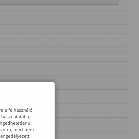
ra a felhasználó
k használatába,
engedhetetlenül
com-ra, mert nem
 engedélyezett