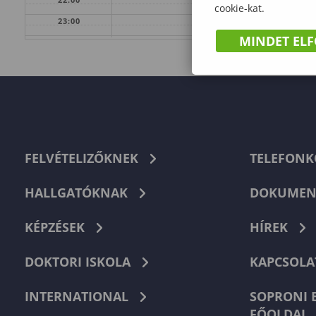
cookie-kat.
23:00
MINDET EL
FELVÉTELIZŐKNEK
TELEFON
HALLGATÓKNAK
DOKUMEN
KÉPZÉSEK
HÍREK
DOKTORI ISKOLA
KAPCSOLA
INTERNATIONAL
SOPRONI 
FŐOLDAL