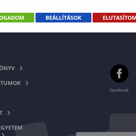
FOGADOM
BEÁLLÍTÁSOK
ELUTASÍTO
KÖNYV
TUMOK
Facebook
T
EGYETEM