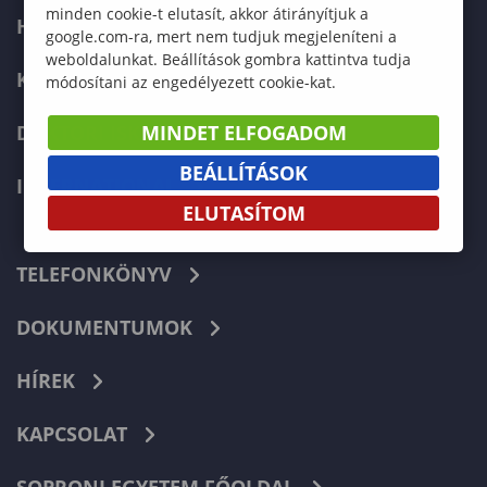
minden cookie-t elutasít, akkor átirányítjuk a
HALLGATÓKNAK
google.com-ra, mert nem tudjuk megjeleníteni a
weboldalunkat. Beállítások gombra kattintva tudja
KÉPZÉSEK
módosítani az engedélyezett cookie-kat.
DOKTORI ISKOLA
MINDET ELFOGADOM
BEÁLLÍTÁSOK
INTERNATIONAL
ELUTASÍTOM
TELEFONKÖNYV
DOKUMENTUMOK
HÍREK
KAPCSOLAT