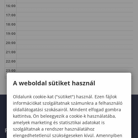
16:00
17:00
18:00
19:00
20:00
21:00
22:00
23:00
A weboldal sütiket használ
Oldalunk cookie-kat ("sütiket") használ. Ezen fájlok
információkat szolgáltatnak számunkra a felhasználó
oldallátogatási szokásairól. Mindent elfogad gombra
kattintva, Ön beleegyezik a cookie-k használatába,
amelyek marketing és statisztikai adatokat is
szolgáltatnak a rendszer használatához
FELVÉTELIZŐKNEK
elengedhetetlenül szükségeseken kívül. Amennyiben