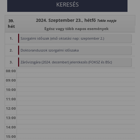
2024. Szeptember 23., hétfő
39.
Tekla napja
hét
Egész vagy több napos események
1.
Szorgalmi időszak (első oktatási nap: szeptember 2.)
2.
Doktoranduszok szorgalmi időszaka
3.
Záróvizsgára (2024. december) jelentkezés (FOKSZ és BSc)
08:00
09:00
10:00
11:00
12:00
13:00
14:00
15:00