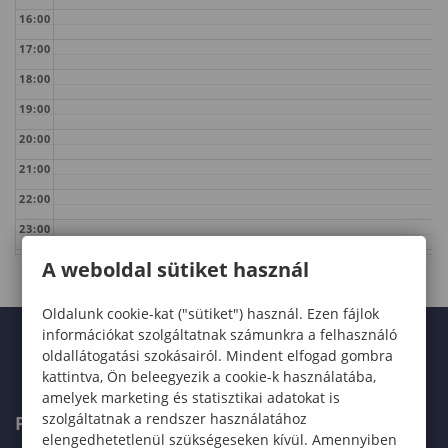
16:00
17:00
18:00
19:00
20:00
21:00
22:00
23:00
A weboldal sütiket használ
Oldalunk cookie-kat ("sütiket") használ. Ezen fájlok
információkat szolgáltatnak számunkra a felhasználó
oldallátogatási szokásairól. Mindent elfogad gombra
kattintva, Ön beleegyezik a cookie-k használatába,
amelyek marketing és statisztikai adatokat is
szolgáltatnak a rendszer használatához
FELVÉTELIZŐKNEK
elengedhetetlenül szükségeseken kívül. Amennyiben