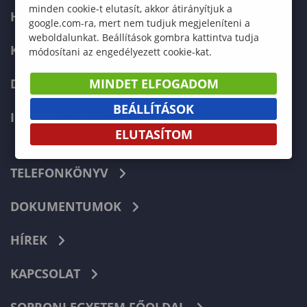
minden cookie-t elutasít, akkor átirányítjuk a
HALLGATÓKNAK
google.com-ra, mert nem tudjuk megjeleníteni a
weboldalunkat. Beállítások gombra kattintva tudja
KÉPZÉSEK
módosítani az engedélyezett cookie-kat.
DOKTORI ISKOLA
MINDET ELFOGADOM
BEÁLLÍTÁSOK
INTERNATIONAL
ELUTASÍTOM
TELEFONKÖNYV
DOKUMENTUMOK
HÍREK
KAPCSOLAT