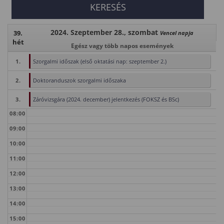
2024. Szeptember 28., szombat
39.
Vencel napja
hét
Egész vagy több napos események
1.
Szorgalmi időszak (első oktatási nap: szeptember 2.)
2.
Doktoranduszok szorgalmi időszaka
3.
Záróvizsgára (2024. december) jelentkezés (FOKSZ és BSc)
08:00
09:00
10:00
11:00
12:00
13:00
14:00
15:00