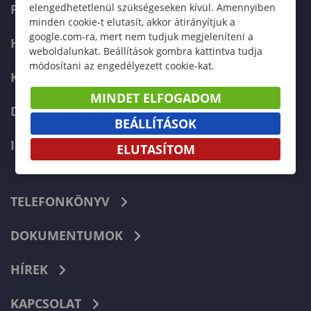
FELVÉTELIZŐKNEK
elengedhetetlenül szükségeseken kívül. Amennyiben
minden cookie-t elutasít, akkor átirányítjuk a
google.com-ra, mert nem tudjuk megjeleníteni a
HALLGATÓKNAK
weboldalunkat. Beállítások gombra kattintva tudja
módosítani az engedélyezett cookie-kat.
KÉPZÉSEK
MINDET ELFOGADOM
DOKTORI ISKOLA
BEÁLLÍTÁSOK
INTERNATIONAL
ELUTASÍTOM
TELEFONKÖNYV
DOKUMENTUMOK
HÍREK
KAPCSOLAT