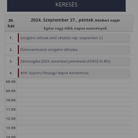
2024. Szeptember 27., péntek
39.
Adalbert napja
hét
Egész vagy több napos események
1.
Szorgalmi időszak (első oktatási nap: szeptember 2.)
2.
Doktoranduszok szorgalmi időszaka
3.
Záróvizsgára (2024. december) jelentkezés (FOKSZ és BSc)
4.
XVIII. Soproni Pénzügyi Napok Konferencia
08:00
09:00
10:00
11:00
12:00
13:00
14:00