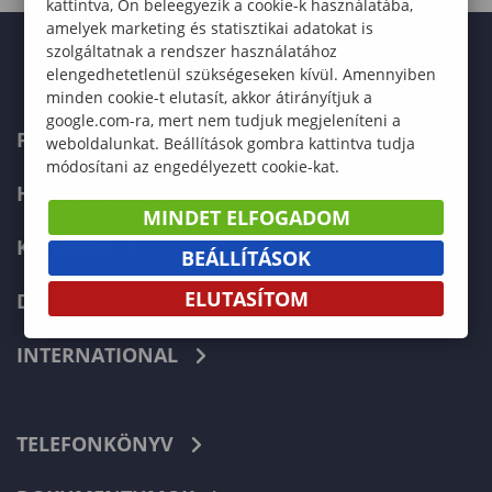
kattintva, Ön beleegyezik a cookie-k használatába,
amelyek marketing és statisztikai adatokat is
szolgáltatnak a rendszer használatához
elengedhetetlenül szükségeseken kívül. Amennyiben
minden cookie-t elutasít, akkor átirányítjuk a
google.com-ra, mert nem tudjuk megjeleníteni a
FELVÉTELIZŐKNEK
weboldalunkat. Beállítások gombra kattintva tudja
módosítani az engedélyezett cookie-kat.
HALLGATÓKNAK
MINDET ELFOGADOM
KÉPZÉSEK
BEÁLLÍTÁSOK
ELUTASÍTOM
DOKTORI ISKOLA
INTERNATIONAL
TELEFONKÖNYV