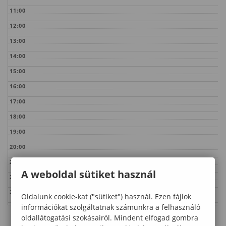
11:00
12:00
13:00
14:00
15:00
16:00
17:00
18:00
19:00
20:00
21:00
A weboldal sütiket használ
22:00
23:00
Oldalunk cookie-kat ("sütiket") használ. Ezen fájlok
információkat szolgáltatnak számunkra a felhasználó
oldallátogatási szokásairól. Mindent elfogad gombra