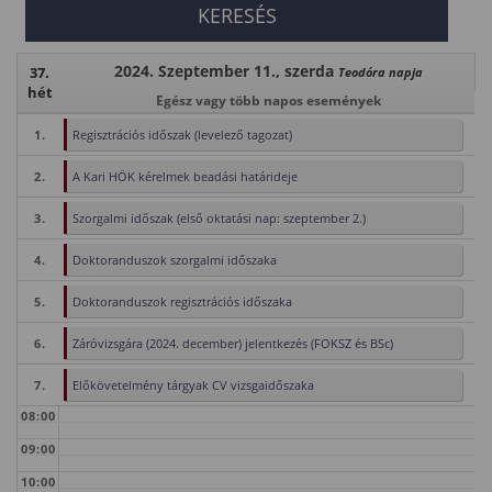
2024. Szeptember 11., szerda
37.
Teodóra napja
hét
Egész vagy több napos események
1.
Regisztrációs időszak (levelező tagozat)
2.
A Kari HÖK kérelmek beadási határideje
3.
Szorgalmi időszak (első oktatási nap: szeptember 2.)
4.
Doktoranduszok szorgalmi időszaka
5.
Doktoranduszok regisztrációs időszaka
6.
Záróvizsgára (2024. december) jelentkezés (FOKSZ és BSc)
7.
Előkövetelmény tárgyak CV vizsgaidőszaka
08:00
09:00
10:00