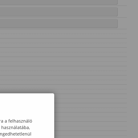
ra a felhasználó
k használatába,
engedhetetlenül