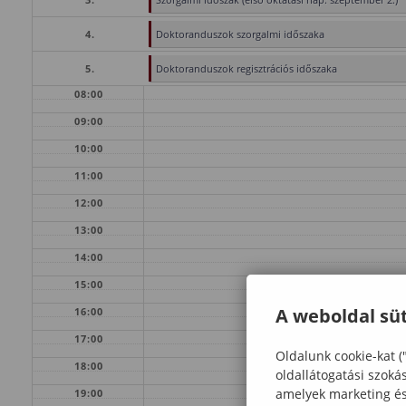
4.
Doktoranduszok szorgalmi időszaka
5.
Doktoranduszok regisztrációs időszaka
08:00
09:00
10:00
11:00
12:00
13:00
14:00
15:00
A weboldal süt
16:00
17:00
Oldalunk cookie-kat (
18:00
oldallátogatási szoká
amelyek marketing és 
19:00