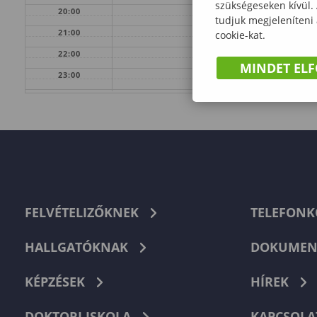
szükségeseken kívül.
20:00
tudjuk megjeleníteni
21:00
cookie-kat.
22:00
MINDET EL
23:00
FELVÉTELIZŐKNEK
TELEFON
HALLGATÓKNAK
DOKUMEN
KÉPZÉSEK
HÍREK
DOKTORI ISKOLA
KAPCSOLA