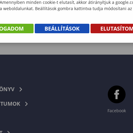
 Amennyiben minden cookie-t elutasít, akkor átirányítjuk a google.
 a weboldalunkat. Beállítások gombra kattintva tudja módosítani az
FOGADOM
BEÁLLÍTÁSOK
ELUTASÍTO
KÖNYV
TUMOK
Facebook
T