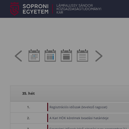
35. hét
1.
Regisztrációs időszak (levelező tagozat)
2.
A Kari HÖK kérelmek beadási határideje
3.
Szorgalmi időszak (első oktatási nap: szeptember 2.)