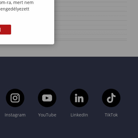
com-ra, mert nem
 engedélyezett
M
Instagram
YouTube
LinkedIn
TikTok