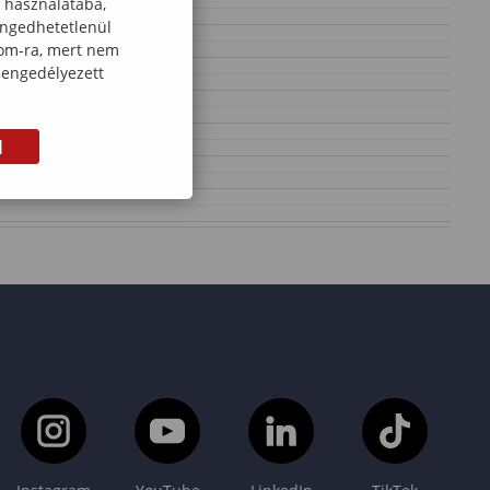
k használatába,
engedhetetlenül
com-ra, mert nem
 engedélyezett
M