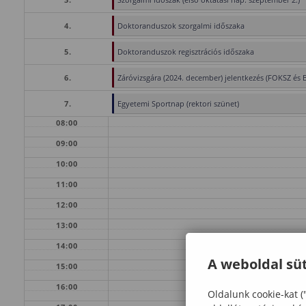
4.
Doktoranduszok szorgalmi időszaka
5.
Doktoranduszok regisztrációs időszaka
6.
Záróvizsgára (2024. december) jelentkezés (FOKSZ és 
7.
Egyetemi Sportnap (rektori szünet)
08:00
09:00
10:00
11:00
12:00
13:00
14:00
A weboldal süt
15:00
16:00
Oldalunk cookie-kat (