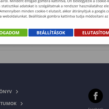
sairól. Mindent elfogad gombra kattintva, Ön beleegyezik a cookie-
statisztikai adatokat is szolgáltatnak a rendszer használatához el
 Amennyiben minden cookie-t elutasít, akkor átirányítjuk a google.
 a weboldalunkat. Beállítások gombra kattintva tudja módosítani az
FOGADOM
BEÁLLÍTÁSOK
ELUTASÍTO
KÖNYV
TUMOK