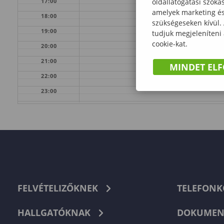
oldallátogatási szoká
17:00
amelyek marketing és 
18:00
szükségeseken kívül.
19:00
tudjuk megjeleníteni
cookie-kat.
20:00
21:00
MINDET EL
22:00
23:00
FELVÉTELIZŐKNEK
TELEFON
HALLGATÓKNAK
DOKUMEN