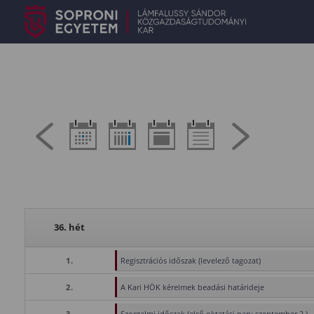
36. hét
1.
Regisztrációs időszak (levelező tagozat)
2.
A Kari HÖK kérelmek beadási határideje
3.
Szorgalmi időszak (első oktatási nap: szeptember 2.)