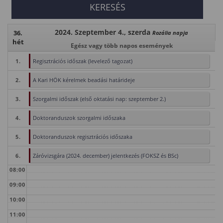
2024. Szeptember 4., szerda
36.
Rozália napja
hét
Egész vagy több napos események
1.
Regisztrációs időszak (levelező tagozat)
2.
A Kari HÖK kérelmek beadási határideje
3.
Szorgalmi időszak (első oktatási nap: szeptember 2.)
4.
Doktoranduszok szorgalmi időszaka
5.
Doktoranduszok regisztrációs időszaka
6.
Záróvizsgára (2024. december) jelentkezés (FOKSZ és BSc)
08:00
09:00
10:00
11:00