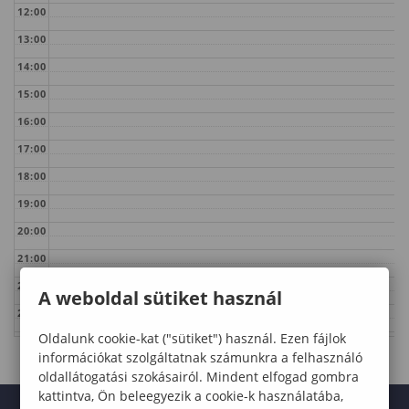
12:00
13:00
14:00
15:00
16:00
17:00
18:00
19:00
20:00
21:00
22:00
A weboldal sütiket használ
23:00
Oldalunk cookie-kat ("sütiket") használ. Ezen fájlok
információkat szolgáltatnak számunkra a felhasználó
oldallátogatási szokásairól. Mindent elfogad gombra
kattintva, Ön beleegyezik a cookie-k használatába,