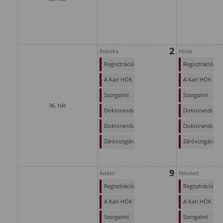
2
Rebeka
Hilda
Regisztrációs
Regisztrációs
időszak
időszak
A Kari HÖK
A Kari HÖK
(levelező
(levelező
kérelmek
kérelmek
Szorgalmi
Szorgalmi
tagozat)
tagozat)
beadási
beadási
36. hét
időszak
időszak
Doktoranduszok
Doktoranduszo
határideje
határideje
(első
(első
szorgalmi
szorgalmi
Doktoranduszok
Doktoranduszo
oktatási
oktatási
időszaka
időszaka
regisztrációs
regisztrációs
Záróvizsgára
Záróvizsgára
nap:
nap:
időszaka
időszaka
(2024.
(2024.
szeptember
szeptember
december)
december)
2.)
2.)
9
Ádám
Nikolett
jelentkezés
jelentkezés
Regisztrációs
Regisztrációs
(FOKSZ és
(FOKSZ és
időszak
időszak
A Kari HÖK
A Kari HÖK
BSc)
BSc)
(levelező
(levelező
kérelmek
kérelmek
Szorgalmi
Szorgalmi