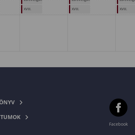
BSc)
BSc)
BSc)
oktatási
oktatási
oktatási
időszaka
időszaka
időszaka
(2024.
(2024.
(2024.
XVIII.
XVIII.
XVIII.
nap:
nap:
nap:
december)
december)
december
Soproni
Soproni
Soproni
szeptember
szeptember
szeptemb
jelentkezés
jelentkezés
jelentkez
Pénzügyi
Pénzügyi
Pénzügyi
2.)
2.)
2.)
(FOKSZ és
(FOKSZ és
(FOKSZ és
Napok
Napok
Napok
BSc)
BSc)
BSc)
Konferencia
Konferencia
Konferenc
KÖNYV
TUMOK
Facebook