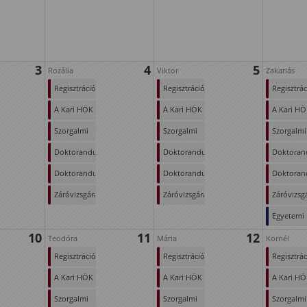
3
4
5
Rozália
Viktor
Zakariás
Regisztrációs
Regisztrációs
Regisztrác
időszak
időszak
időszak
A Kari HÖK
A Kari HÖK
A Kari H
(levelező
(levelező
(levelező
kérelmek
kérelmek
kérelmek
Szorgalmi
Szorgalmi
Szorgalmi
tagozat)
tagozat)
tagozat)
beadási
beadási
beadási
időszak
időszak
időszak
k
Doktoranduszok
Doktoranduszok
Doktoran
határideje
határideje
határidej
(első
(első
(első
szorgalmi
szorgalmi
szorgalmi
k
Doktoranduszok
Doktoranduszok
Doktoran
oktatási
oktatási
oktatási
időszaka
időszaka
időszaka
regisztrációs
regisztrációs
regisztrác
Záróvizsgára
Záróvizsgára
Záróvizsg
nap:
nap:
nap:
időszaka
időszaka
időszaka
(2024.
(2024.
(2024.
Egyetemi
szeptember
szeptember
szeptemb
december)
december)
december
Sportnap
2.)
2.)
2.)
10
11
12
Teodóra
Mária
Kornél
jelentkezés
jelentkezés
jelentkez
(rektori
Regisztrációs
Regisztrációs
Regisztrác
(FOKSZ és
(FOKSZ és
(FOKSZ és
szünet)
időszak
időszak
időszak
A Kari HÖK
A Kari HÖK
A Kari H
BSc)
BSc)
BSc)
(levelező
(levelező
(levelező
kérelmek
kérelmek
kérelmek
Szorgalmi
Szorgalmi
Szorgalmi