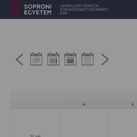
H
K
35. hét