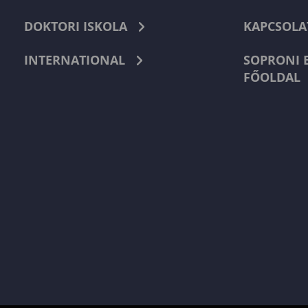
DOKTORI ISKOLA
KAPCSOLA
INTERNATIONAL
SOPRONI 
FŐOLDAL