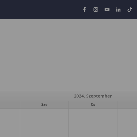
2024. Szeptember
Sze
Cs