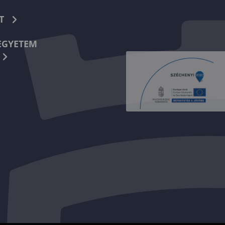
T
EGYETEM