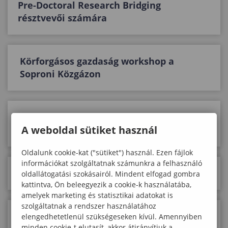
Pre-Doctoral Research Bridging
résztvevői számára
Körforgásos gazdaság workshop a
Soproni Közgázon
Sikeresen lezajlott a Lámfalussy Kar
A weboldal sütiket használ
tudománynapi konferenciája
Oldalunk cookie-kat ("sütiket") használ. Ezen fájlok
információkat szolgáltatnak számunkra a felhasználó
Újra TDK workshop a Soproni Közgázon!
oldallátogatási szokásairól. Mindent elfogad gombra
kattintva, Ön beleegyezik a cookie-k használatába,
amelyek marketing és statisztikai adatokat is
szolgáltatnak a rendszer használatához
Pénzügyi kultúra és digitalizáció –
elengedhetetlenül szükségeseken kívül. Amennyiben
minden cookie-t elutasít, akkor átirányítjuk a