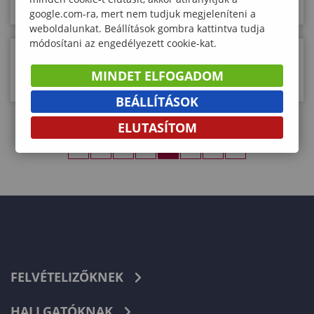
vendégelőadó a Lámfalussy Karon
google.com-ra, mert nem tudjuk megjeleníteni a
weboldalunkat. Beállítások gombra kattintva tudja
módosítani az engedélyezett cookie-kat.
Könyvbemutatót tartottak a Soproni
MINDET ELFOGADOM
Közgáz Turizmus Klubjában
BEÁLLÍTÁSOK
ELUTASÍTOM
«
‹
15
16
17
18
›
»
FELVÉTELIZŐKNEK
HALLGATÓKNAK