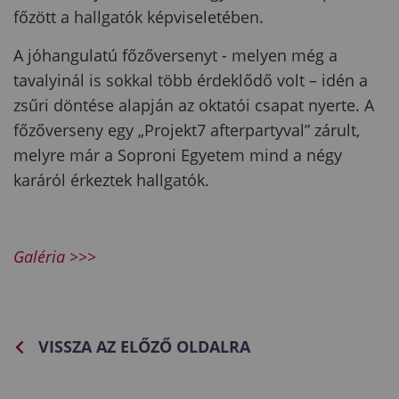
főzött a hallgatók képviseletében.
A jóhangulatú főzőversenyt - melyen még a
tavalyinál is sokkal több érdeklődő volt – idén a
zsűri döntése alapján az oktatói csapat nyerte. A
főzőverseny egy „Projekt7 afterpartyval” zárult,
melyre már a Soproni Egyetem mind a négy
karáról érkeztek hallgatók.
Galéria >>>
VISSZA AZ ELŐZŐ OLDALRA