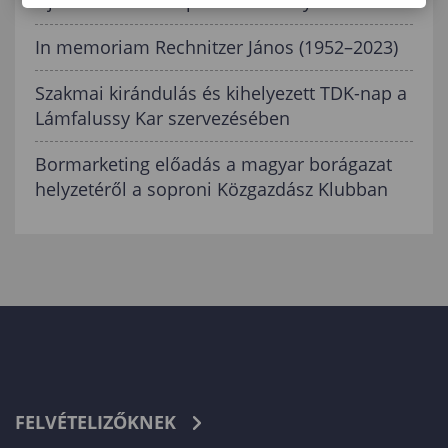
Újra TDK workshop a Lámfalussy Karon
In memoriam Rechnitzer János (1952–2023)
Szakmai kirándulás és kihelyezett TDK-nap a
Lámfalussy Kar szervezésében
Bormarketing előadás a magyar borágazat
helyzetéről a soproni Közgazdász Klubban
FELVÉTELIZŐKNEK