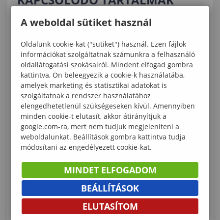
A weboldal sütiket használ
Sikeres TDK pályázatzárás a Soproni
Közgázon
Oldalunk cookie-kat ("sütiket") használ. Ezen fájlok
információkat szolgáltatnak számunkra a felhasználó
Diplomaátadó Ünnepség a Soproni
oldallátogatási szokásairól. Mindent elfogad gombra
Közgázon
kattintva, Ön beleegyezik a cookie-k használatába,
amelyek marketing és statisztikai adatokat is
Doktoravatás a Széchenyi István
szolgáltatnak a rendszer használatához
Gazdálkodás- és Szervezéstudományok
elengedhetetlenül szükségeseken kívül. Amennyiben
minden cookie-t elutasít, akkor átirányítjuk a
Doktori Iskolában
google.com-ra, mert nem tudjuk megjeleníteni a
weboldalunkat. Beállítások gombra kattintva tudja
20 éves a Sapientia EMTE Csíki Közgáz a
módosítani az engedélyezett cookie-kat.
Soproni Egyetem partnerintézménye
MINDET ELFOGADOM
Együttműködés az oktatásban az Uniqa-val
BEÁLLÍTÁSOK
Elhunyt dr. Szűts István
ELUTASÍTOM