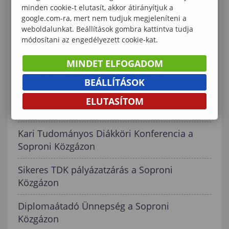
minden cookie-t elutasít, akkor átirányítjuk a
Kari Tudományos Diákköri Konferencia a
google.com-ra, mert nem tudjuk megjeleníteni a
Soproni Közgázon – 2025
weboldalunkat. Beállítások gombra kattintva tudja
módosítani az engedélyezett cookie-kat.
Első és harmadik hellyel, valamint két
különdíjjal zárták a 37. OTDK-t a Lámfalussy
MINDET ELFOGADOM
Kar hallgatói
BEÁLLÍTÁSOK
Kari Tudományos Diákköri Konferencia a
ELUTASÍTOM
Soproni Közgázon - 2024
Kari Tudományos Diákköri Konferencia a
Soproni Közgázon
Sikeres TDK pályázatzárás a Soproni
Közgázon
Diplomaátadó Ünnepség a Soproni
Közgázon