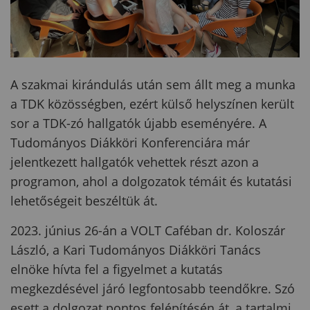
A szakmai kirándulás után sem állt meg a munka
a TDK közösségben, ezért külső helyszínen került
sor a TDK-zó hallgatók újabb eseményére. A
Tudományos Diákköri Konferenciára már
jelentkezett hallgatók vehettek részt azon a
programon, ahol a dolgozatok témáit és kutatási
lehetőségeit beszéltük át.
2023. június 26-án a VOLT Caféban dr. Koloszár
László, a Kari Tudományos Diákköri Tanács
elnöke hívta fel a figyelmet a kutatás
megkezdésével járó legfontosabb teendőkre. Szó
esett a dolgozat pontos felépítésén át, a tartalmi