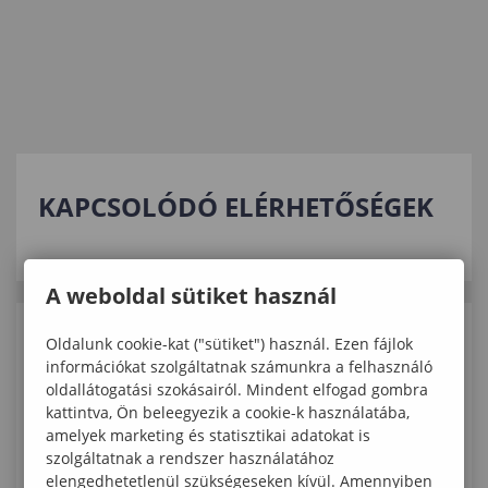
KAPCSOLÓDÓ ELÉRHETŐSÉGEK
A weboldal sütiket használ
Oldalunk cookie-kat ("sütiket") használ. Ezen fájlok
KAPCSOLÓDÓ TARTALMAK
információkat szolgáltatnak számunkra a felhasználó
oldallátogatási szokásairól. Mindent elfogad gombra
A Soproni Közgáz hallgatója Nagyváradon
kattintva, Ön beleegyezik a cookie-k használatába,
mutathatta be tudományos diákköri
amelyek marketing és statisztikai adatokat is
szolgáltatnak a rendszer használatához
munkáját
elengedhetetlenül szükségeseken kívül. Amennyiben