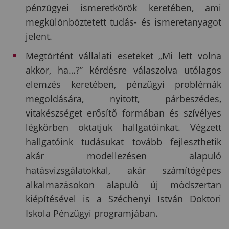
pénzügyei ismeretkörök keretében, ami
megkülönböztetett tudás- és ismeretanyagot
jelent.
Megtörtént vállalati eseteket „Mi lett volna
akkor, ha…?” kérdésre válaszolva utólagos
elemzés keretében, pénzügyi problémák
megoldására, nyitott, párbeszédes,
vitakészséget erősítő formában és szívélyes
légkörben oktatjuk hallgatóinkat. Végzett
hallgatóink tudásukat tovább fejleszthetik
akár modellezésen alapuló
hatásvizsgálatokkal, akár számítógépes
alkalmazásokon alapuló új módszertan
kiépítésével is a Széchenyi István Doktori
Iskola Pénzügyi programjában.