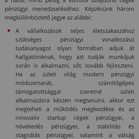
a hazai, mind pedig a külföldi tulajdonú cégek
pénzügyi menedzseléséhez. Képzésünk három
megkülönböztető jegye az alábbi:
A vállalkozások teljes életszakaszához
szükséges pénzügyi vonatkozású
tudásanyagot olyan formában adjuk át
hallgatóinknak, hogy azt tudják munkájuk
során is alkalmazni, sőt, tovább fejleszteni.
Ha az üzleti világ modern pénzügyi
módszertanát, számítógépes
támogatottsággal szeretné üzleti
alkalmazásra készen megtanulni, akkor ezt
megteheti a működés megkezdése és az
innovativ startup cégek pénzügyei, a
növekedés pénzügyei, a stabilitás és
stagnálás pénzügyei, valamint a válság