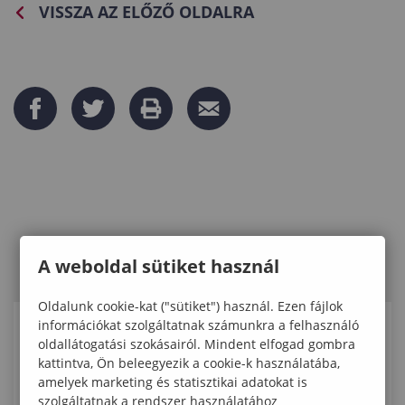
VISSZA AZ ELŐZŐ OLDALRA
A weboldal sütiket használ
Oldalunk cookie-kat ("sütiket") használ. Ezen fájlok
információkat szolgáltatnak számunkra a felhasználó
KAPCSOLÓDÓ ELÉRHETŐSÉGEK
oldallátogatási szokásairól. Mindent elfogad gombra
kattintva, Ön beleegyezik a cookie-k használatába,
amelyek marketing és statisztikai adatokat is
Dr. habil. Baranyi Aranka
szolgáltatnak a rendszer használatához