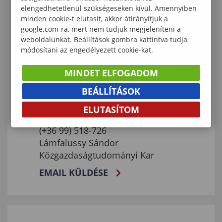
egyetemi docens
elengedhetetlenül szükségeseken kívül. Amennyiben
I. em. 119.
minden cookie-t elutasít, akkor átirányítjuk a
(+36 99) 518-491
google.com-ra, mert nem tudjuk megjeleníteni a
weboldalunkat. Beállítások gombra kattintva tudja
Lámfalussy Sándor
módosítani az engedélyezett cookie-kat.
Közgazdaságtudományi Kar
EMAIL KÜLDÉSE
MINDET ELFOGADOM
BEÁLLÍTÁSOK
Rázsi Claudia Regina
tanulmányi előadó
ELUTASÍTOM
fsz. 9.
(+36 99) 518-726
Lámfalussy Sándor
Közgazdaságtudományi Kar
EMAIL KÜLDÉSE