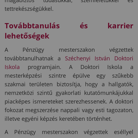
magabiztos tudásukkal, szemléletükkel és
tettrekészségükkel.
Továbbtanulás és karrier
lehetőségek
A Pénzügy mesterszakon végzettek
továbbtanulhatnak a
Széchenyi István Doktori
Iskola
programjain. A Doktori Iskola a
mesterképzési szintre épülve egy szűkebb
szakmai területen biztosítja, hogy a hallgatók,
nemzetközi szintű gyakorlati kutatómunkájukkal
piacképes ismereteket szerezhessenek. A doktori
fokozat megszerzése nappali vagy esti tagozaton,
illetve egyéni képzés keretében történhet.
A Pénzügy mesterszakon végzettek eséllyel