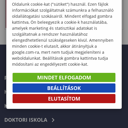
nyú
nyú
nyú
nyú
Oldalunk cookie-kat ("sütiket") használ. Ezen fájlok
tovább
tovább
tovább
tovább
képzés
képzés
képzés
képzés
információkat szolgáltatnak számunkra a felhasználó
és
és
és
és
oldallátogatási szokásairól. Mindent elfogad gombra
külföldi
külföldi
külföldi
külföldi
kattintva, Ön beleegyezik a cookie-k használatába,
hallgat
hallgat
hallgat
hallgat
ók)
ók)
ók)
ók)
amelyek marketing és statisztikai adatokat is
szolgáltatnak a rendszer használatához
elengedhetetlenül szükségeseken kívül. Amennyiben
minden cookie-t elutasít, akkor átirányítjuk a
google.com-ra, mert nem tudjuk megjeleníteni a
weboldalunkat. Beállítások gombra kattintva tudja
módosítani az engedélyezett cookie-kat.
MINDET ELFOGADOM
FELVÉTELIZŐKNEK
BEÁLLÍTÁSOK
HALLGATÓKNAK
ELUTASÍTOM
KÉPZÉSEK
DOKTORI ISKOLA