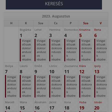
2023. Augusztus
H
K
Sze
Cs
P
Szo
V
Boglárka
Lehel
Hermina
Domonkos
Krisztina
Berta
1
2
3
4
5
6
Vizsgai
Vizsgai
Vizsgai
Vizsgai
Vizsgai
Vizsgai
dőszak
dőszak
dőszak
dőszak
dőszak
dőszak
doktor
doktor
doktora
doktora
doktora
doktora
andusz
andusz
nduszo
nduszo
nduszo
nduszo
ok
ok
k
k
k
k
részére
részére
részére
részére
részére
részére
Ibolya
László
Emőd
Lörinc
Zsuzsanna
Klára
Ipoly
7
8
9
10
11
12
13
Vizsgai
Vizsgai
Vizsgai
Vizsgai
Vizsgai
Vizsgai
Vizsgai
dőszak
dőszak
dőszak
dőszak
dőszak
dőszak
dőszak
doktor
doktor
doktor
doktora
doktora
doktora
doktora
andusz
andusz
andusz
nduszo
nduszo
nduszo
nduszo
ok
ok
ok
k
k
k
k
részére
részére
részére
részére
részére
részére
részére
Marcell
Mária
Ábrahám
Jácint
Ilona
Huba
István
14
15
16
17
18
19
20