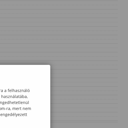
ra a felhasználó
k használatába,
engedhetetlenül
com-ra, mert nem
 engedélyezett