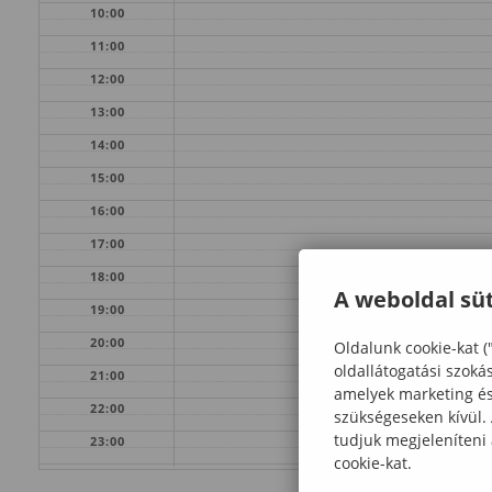
10:00
11:00
12:00
13:00
14:00
15:00
16:00
17:00
18:00
A weboldal süt
19:00
20:00
Oldalunk cookie-kat (
oldallátogatási szoká
21:00
amelyek marketing és 
22:00
szükségeseken kívül.
tudjuk megjeleníteni
23:00
cookie-kat.