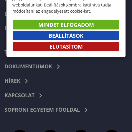
weboldalunkat. Beállítások gombra kattintva tudja
módosítani az engedélyezett cookie-kat.
DOKTORI ISKOLA
MINDET ELFOGADOM
INTERNATIONAL
BEÁLLÍTÁSOK
ELUTASÍTOM
TELEFONKÖNYV
DOKUMENTUMOK
HÍREK
KAPCSOLAT
SOPRONI EGYETEM FŐOLDAL