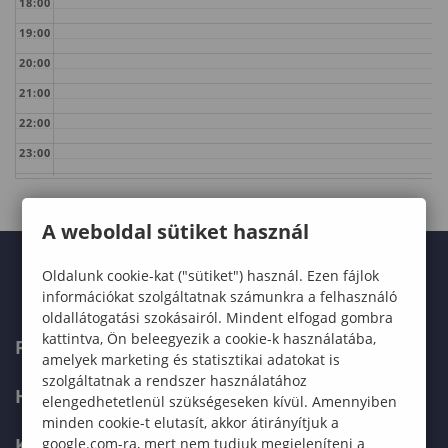
18:00
19:00
20:00
21:00
22:00
23:00
A weboldal sütiket használ
Oldalunk cookie-kat ("sütiket") használ. Ezen fájlok
információkat szolgáltatnak számunkra a felhasználó
oldallátogatási szokásairól. Mindent elfogad gombra
kattintva, Ön beleegyezik a cookie-k használatába,
FELVÉTELIZŐKNEK
amelyek marketing és statisztikai adatokat is
szolgáltatnak a rendszer használatához
HALLGATÓKNAK
elengedhetetlenül szükségeseken kívül. Amennyiben
minden cookie-t elutasít, akkor átirányítjuk a
KÉPZÉSEK
google.com-ra, mert nem tudjuk megjeleníteni a