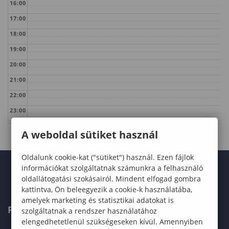
16:00
17:00
18:00
19:00
20:00
21:00
22:00
23:00
A weboldal sütiket használ
Oldalunk cookie-kat ("sütiket") használ. Ezen fájlok
információkat szolgáltatnak számunkra a felhasználó
oldallátogatási szokásairól. Mindent elfogad gombra
kattintva, Ön beleegyezik a cookie-k használatába,
amelyek marketing és statisztikai adatokat is
FELVÉTELIZŐKNEK
szolgáltatnak a rendszer használatához
elengedhetetlenül szükségeseken kívül. Amennyiben