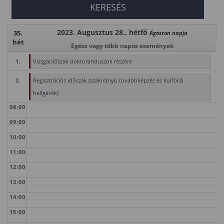
2023. Augusztus 28., hétfő
35.
Ágoston napja
hét
Egész vagy több napos események
1.
Vizsgaidőszak doktoranduszok részére
2.
Regisztrációs időszak (szakirányú továbbképzés és külföldi
hallgatók)
08:00
09:00
10:00
11:00
12:00
13:00
14:00
15:00