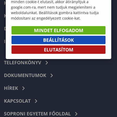
minden cookie-t elutasít, akkor átirányítjuk a
HALLGATÓKNAK
google.com-ra, mert nem tudjuk megjeleníteni a
weboldalunkat. Beállítások gombra kattintva tudja
KÉPZÉSEK
módosítani az engedélyezett cookie-kat.
DOKTORI ISKOLA
MINDET ELFOGADOM
BEÁLLÍTÁSOK
INTERNATIONAL
ELUTASÍTOM
TELEFONKÖNYV
DOKUMENTUMOK
HÍREK
KAPCSOLAT
SOPRONI EGYETEM FŐOLDAL