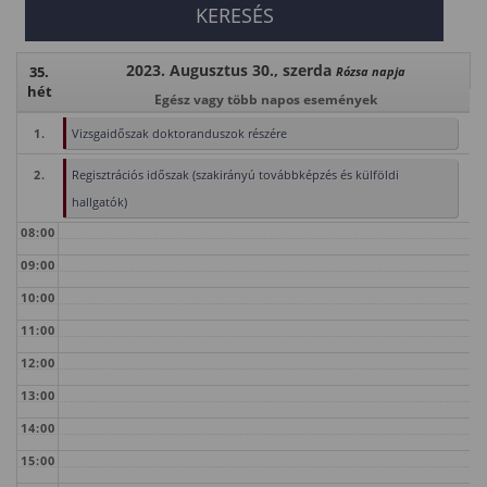
2023. Augusztus 30., szerda
35.
Rózsa napja
hét
Egész vagy több napos események
1.
Vizsgaidőszak doktoranduszok részére
2.
Regisztrációs időszak (szakirányú továbbképzés és külföldi
hallgatók)
08:00
09:00
10:00
11:00
12:00
13:00
14:00
15:00