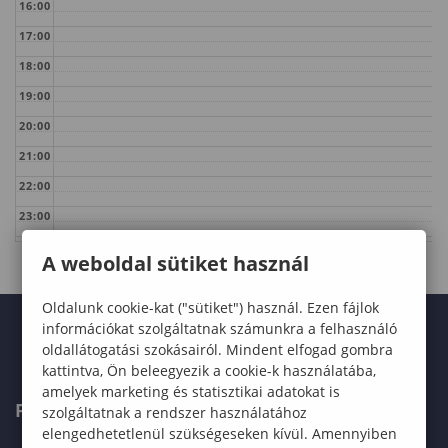
16:00
17:00
18:00
19:00
20:00
21:00
22:00
23:00
A weboldal sütiket használ
Oldalunk cookie-kat ("sütiket") használ. Ezen fájlok
információkat szolgáltatnak számunkra a felhasználó
oldallátogatási szokásairól. Mindent elfogad gombra
kattintva, Ön beleegyezik a cookie-k használatába,
amelyek marketing és statisztikai adatokat is
FELVÉTELIZŐKNEK
szolgáltatnak a rendszer használatához
elengedhetetlenül szükségeseken kívül. Amennyiben