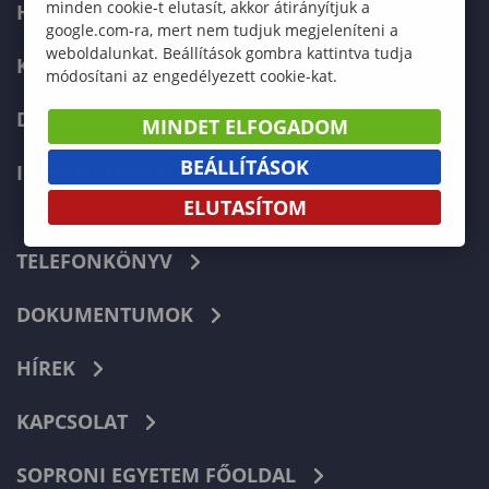
minden cookie-t elutasít, akkor átirányítjuk a
HALLGATÓKNAK
google.com-ra, mert nem tudjuk megjeleníteni a
weboldalunkat. Beállítások gombra kattintva tudja
KÉPZÉSEK
módosítani az engedélyezett cookie-kat.
DOKTORI ISKOLA
MINDET ELFOGADOM
BEÁLLÍTÁSOK
INTERNATIONAL
ELUTASÍTOM
TELEFONKÖNYV
DOKUMENTUMOK
HÍREK
KAPCSOLAT
SOPRONI EGYETEM FŐOLDAL