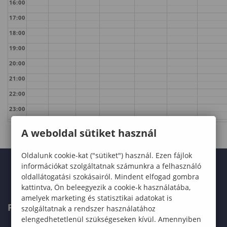
16:00
17:00
18:00
19:00
20:00
21:00
22:00
23:00
A weboldal sütiket használ
Oldalunk cookie-kat ("sütiket") használ. Ezen fájlok
információkat szolgáltatnak számunkra a felhasználó
oldallátogatási szokásairól. Mindent elfogad gombra
kattintva, Ön beleegyezik a cookie-k használatába,
amelyek marketing és statisztikai adatokat is
FELVÉTELIZŐKNEK
szolgáltatnak a rendszer használatához
elengedhetetlenül szükségeseken kívül. Amennyiben