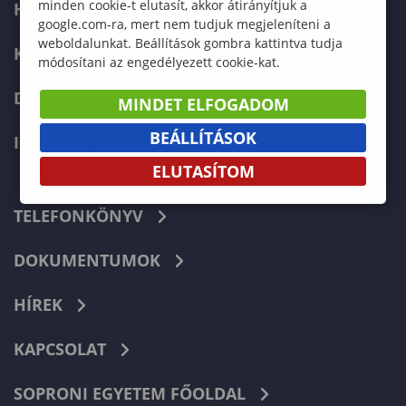
minden cookie-t elutasít, akkor átirányítjuk a
HALLGATÓKNAK
google.com-ra, mert nem tudjuk megjeleníteni a
weboldalunkat. Beállítások gombra kattintva tudja
KÉPZÉSEK
módosítani az engedélyezett cookie-kat.
DOKTORI ISKOLA
MINDET ELFOGADOM
BEÁLLÍTÁSOK
INTERNATIONAL
ELUTASÍTOM
TELEFONKÖNYV
DOKUMENTUMOK
HÍREK
KAPCSOLAT
SOPRONI EGYETEM FŐOLDAL