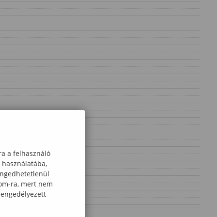
ra a felhasználó
k használatába,
engedhetetlenül
com-ra, mert nem
 engedélyezett