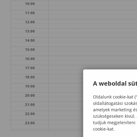
10:00
11:00
12:00
13:00
14:00
15:00
16:00
17:00
18:00
A weboldal süt
19:00
20:00
Oldalunk cookie-kat (
oldallátogatási szoká
21:00
amelyek marketing és 
22:00
szükségeseken kívül.
tudjuk megjeleníteni
23:00
cookie-kat.