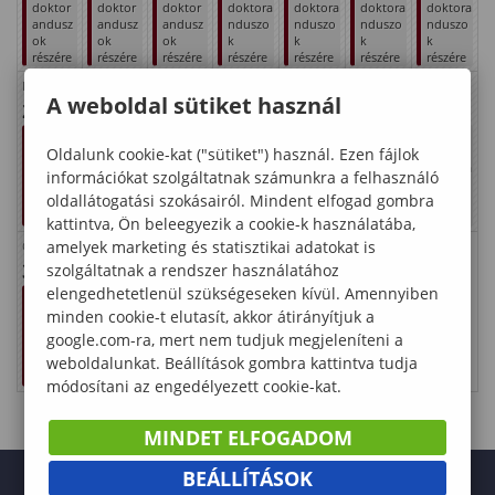
doktor
doktor
doktor
doktora
doktora
doktora
doktora
andusz
andusz
andusz
nduszo
nduszo
nduszo
nduszo
ok
ok
ok
k
k
k
k
részére
részére
részére
részére
részére
részére
részére
Kinga
Kristóf
Anna
Olga
Szabolcs
Márta
Judit
A weboldal sütiket használ
24
25
26
27
28
29
30
Vizsgai
Vizsgai
Vizsgai
Vizsgai
Vizsgai
Vizsgai
Vizsgai
dőszak
dőszak
dőszak
dőszak
dőszak
dőszak
dőszak
Oldalunk cookie-kat ("sütiket") használ. Ezen fájlok
doktor
doktor
doktor
doktora
doktora
doktora
doktora
információkat szolgáltatnak számunkra a felhasználó
andusz
andusz
andusz
nduszo
nduszo
nduszo
nduszo
oldallátogatási szokásairól. Mindent elfogad gombra
ok
ok
ok
k
k
k
k
részére
részére
részére
részére
részére
részére
részére
kattintva, Ön beleegyezik a cookie-k használatába,
amelyek marketing és statisztikai adatokat is
Oszkár
31
szolgáltatnak a rendszer használatához
elengedhetetlenül szükségeseken kívül. Amennyiben
Vizsgai
dőszak
minden cookie-t elutasít, akkor átirányítjuk a
doktor
google.com-ra, mert nem tudjuk megjeleníteni a
andusz
ok
weboldalunkat. Beállítások gombra kattintva tudja
részére
módosítani az engedélyezett cookie-kat.
MINDET ELFOGADOM
BEÁLLÍTÁSOK