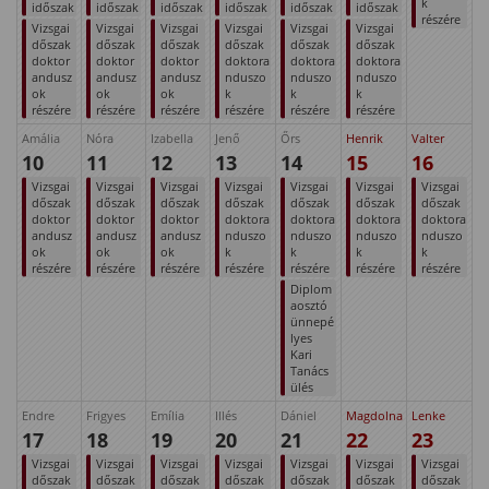
k
időszak
időszak
időszak
időszak
időszak
időszak
részére
Vizsgai
Vizsgai
Vizsgai
Vizsgai
Vizsgai
Vizsgai
dőszak
dőszak
dőszak
dőszak
dőszak
dőszak
doktor
doktor
doktor
doktora
doktora
doktora
andusz
andusz
andusz
nduszo
nduszo
nduszo
ok
ok
ok
k
k
k
részére
részére
részére
részére
részére
részére
Amália
Nóra
Izabella
Jenő
Őrs
Henrik
Valter
10
11
12
13
14
15
16
Vizsgai
Vizsgai
Vizsgai
Vizsgai
Vizsgai
Vizsgai
Vizsgai
dőszak
dőszak
dőszak
dőszak
dőszak
dőszak
dőszak
doktor
doktor
doktor
doktora
doktora
doktora
doktora
andusz
andusz
andusz
nduszo
nduszo
nduszo
nduszo
ok
ok
ok
k
k
k
k
részére
részére
részére
részére
részére
részére
részére
Diplom
aosztó
ünnepé
lyes
Kari
Tanács
ülés
Endre
Frigyes
Emília
Illés
Dániel
Magdolna
Lenke
17
18
19
20
21
22
23
Vizsgai
Vizsgai
Vizsgai
Vizsgai
Vizsgai
Vizsgai
Vizsgai
dőszak
dőszak
dőszak
dőszak
dőszak
dőszak
dőszak