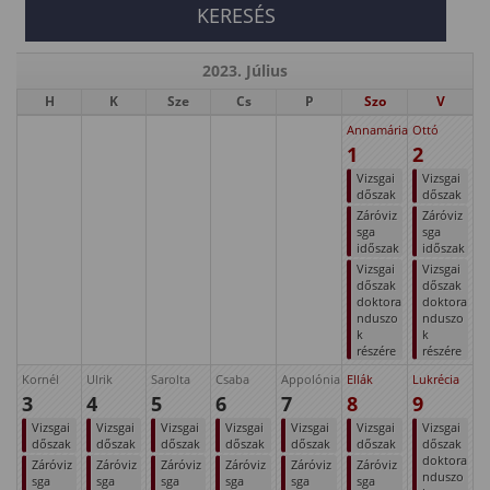
2023. Július
H
K
Sze
Cs
P
Szo
V
Annamária
Ottó
1
2
Vizsgai
Vizsgai
dőszak
dőszak
Záróviz
Záróviz
sga
sga
időszak
időszak
Vizsgai
Vizsgai
dőszak
dőszak
doktora
doktora
nduszo
nduszo
k
k
részére
részére
Kornél
Ulrik
Sarolta
Csaba
Appolónia
Ellák
Lukrécia
3
4
5
6
7
8
9
Vizsgai
Vizsgai
Vizsgai
Vizsgai
Vizsgai
Vizsgai
Vizsgai
dőszak
dőszak
dőszak
dőszak
dőszak
dőszak
dőszak
doktora
Záróviz
Záróviz
Záróviz
Záróviz
Záróviz
Záróviz
nduszo
sga
sga
sga
sga
sga
sga