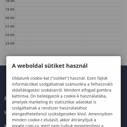
18:00
19:00
20:00
21:00
22:00
23:00
A weboldal sütiket használ
Oldalunk cookie-kat ("sütiket") használ. Ezen fájlok
információkat szolgáltatnak számunkra a felhasználó
oldallátogatási szokásairól. Mindent elfogad gombra
kattintva, Ön beleegyezik a cookie-k használatába,
FELVÉTELIZŐKNEK
amelyek marketing és statisztikai adatokat is
szolgáltatnak a rendszer használatához
HALLGATÓKNAK
elengedhetetlenül szükségeseken kívül. Amennyiben
minden cookie-t elutasít, akkor átirányítjuk a
KÉPZÉSEK
google.com-ra, mert nem tudjuk megjeleníteni a