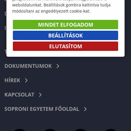
weboldalunkat. Beállítások gombra kattintva tudja
módosítani az engedélyezett cookie-kat.
DOKTORI ISKOLA
MINDET ELFOGADOM
INTERNATIONAL
BEÁLLÍTÁSOK
ELUTASÍTOM
TELEFONKÖNYV
DOKUMENTUMOK
HÍREK
KAPCSOLAT
SOPRONI EGYETEM FŐOLDAL