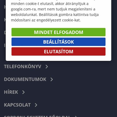
minden cookie-t elutasít, akkor átirányítjuk a
HALLGATÓKNAK
google.com-ra, mert nem tudjuk megjeleníteni a
weboldalunkat. Beállítások gombra kattintva tudja
KÉPZÉSEK
módosítani az engedélyezett cookie-kat.
MINDET ELFOGADOM
DOKTORI ISKOLA
BEÁLLÍTÁSOK
INTERNATIONAL
ELUTASÍTOM
TELEFONKÖNYV
DOKUMENTUMOK
HÍREK
KAPCSOLAT