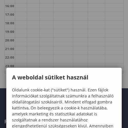
16:00
17:00
18:00
19:00
20:00
21:00
22:00
23:00
A weboldal sütiket használ
Oldalunk cookie-kat ("sütiket") használ. Ezen fájlok
információkat szolgáltatnak számunkra a felhasználó
oldallátogatási szokásairól. Mindent elfogad gombra
kattintva, Ön beleegyezik a cookie-k használatába,
amelyek marketing és statisztikai adatokat is
szolgáltatnak a rendszer használatához
FELVÉTELIZŐKNEK
elengedhetetlenül szükségeseken kívül. Amennyiben