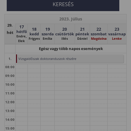
2023. Július
29.
17
18
19
20
21
22
23
hétfő
hét
kedd
szerda
csütörtök
péntek
szombat
vasárnap
Endre,
Frigyes
Emília
Illés
Dániel
Magdolna
Lenke
Elek
Egész vagy több napos események
1.
Vizsgaidőszak doktoranduszok részére
08:00
09:00
10:00
11:00
12:00
13:00
14:00
15:00