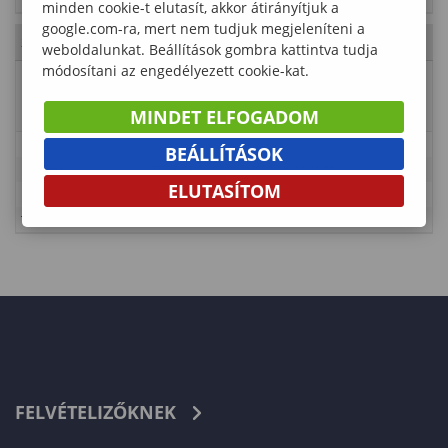
minden cookie-t elutasít, akkor átirányítjuk a
google.com-ra, mert nem tudjuk megjeleníteni a
2023. Július 23., vasárnap
- 29. hét
weboldalunkat. Beállítások gombra kattintva tudja
módosítani az engedélyezett cookie-kat.
Esemény
Vizsgaidőszak doktoranduszok
neve
részére
MINDET ELFOGADOM
Leírás
BEÁLLÍTÁSOK
Időpont
2023-06-05 00:00:00 - 2023-08-31 01:00:00
ELUTASÍTOM
Kategória
Lámfalussy Sándor Közgazdaságtudományi Kar
Típus
Tanulmányi rend – PhD
FELVÉTELIZŐKNEK