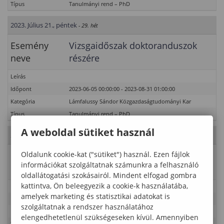
Típus
Tanulmányi rend – PhD
2023. Július 21., péntek
- 29. hét
Esemény
Vizsgaidőszak doktoranduszok
neve
részére
Leírás
Időpont
2023-06-05 00:00:00 - 2023-08-31 01:00:00
Kategória
Lámfalussy Sándor Közgazdaságtudományi Kar
Típus
Tanulmányi rend – PhD
A weboldal sütiket használ
2023. Július 22., szombat
- 29. hét
Oldalunk cookie-kat ("sütiket") használ. Ezen fájlok
Esemény
Vizsgaidőszak doktoranduszok
információkat szolgáltatnak számunkra a felhasználó
neve
részére
oldallátogatási szokásairól. Mindent elfogad gombra
kattintva, Ön beleegyezik a cookie-k használatába,
Leírás
amelyek marketing és statisztikai adatokat is
Időpont
2023-06-05 00:00:00 - 2023-08-31 01:00:00
szolgáltatnak a rendszer használatához
Kategória
Lámfalussy Sándor Közgazdaságtudományi Kar
elengedhetetlenül szükségeseken kívül. Amennyiben
Típus
Tanulmányi rend – PhD