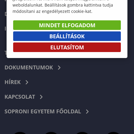
weboldalunkat. Beállítások gombra kattintva tudja
módosítani az engedélyezett cookie-kat.
DOKTORI ISKOLA
MINDET ELFOGADOM
INTERNATIONAL
BEÁLLÍTÁSOK
ELUTASÍTOM
TELEFONKÖNYV
DOKUMENTUMOK
HÍREK
KAPCSOLAT
SOPRONI EGYETEM FŐOLDAL