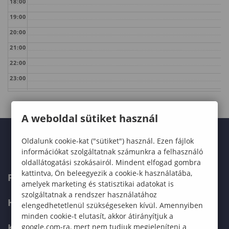
18:00
19:00
20:00
21:00
22:00
23:00
A weboldal sütiket használ
Oldalunk cookie-kat ("sütiket") használ. Ezen fájlok
információkat szolgáltatnak számunkra a felhasználó
oldallátogatási szokásairól. Mindent elfogad gombra
kattintva, Ön beleegyezik a cookie-k használatába,
FELVÉTELIZŐKNEK
amelyek marketing és statisztikai adatokat is
szolgáltatnak a rendszer használatához
HALLGATÓKNAK
elengedhetetlenül szükségeseken kívül. Amennyiben
minden cookie-t elutasít, akkor átirányítjuk a
KÉPZÉSEK
google.com-ra, mert nem tudjuk megjeleníteni a