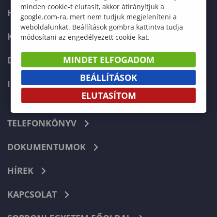
minden cookie-t elutasít, akkor átirányítjuk a
HALLGATÓKNAK
google.com-ra, mert nem tudjuk megjeleníteni a
weboldalunkat. Beállítások gombra kattintva tudja
KÉPZÉSEK
módosítani az engedélyezett cookie-kat.
MINDET ELFOGADOM
DOKTORI ISKOLA
BEÁLLÍTÁSOK
INTERNATIONAL
ELUTASÍTOM
TELEFONKÖNYV
DOKUMENTUMOK
HÍREK
KAPCSOLAT