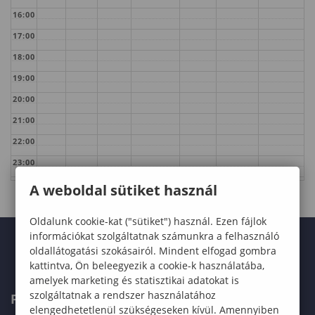
16:00
17:00
18:00
19:00
20:00
21:00
22:00
23:00
A weboldal sütiket használ
Oldalunk cookie-kat ("sütiket") használ. Ezen fájlok
információkat szolgáltatnak számunkra a felhasználó
oldallátogatási szokásairól. Mindent elfogad gombra
kattintva, Ön beleegyezik a cookie-k használatába,
amelyek marketing és statisztikai adatokat is
szolgáltatnak a rendszer használatához
FELVÉTELIZŐKNEK
elengedhetetlenül szükségeseken kívül. Amennyiben