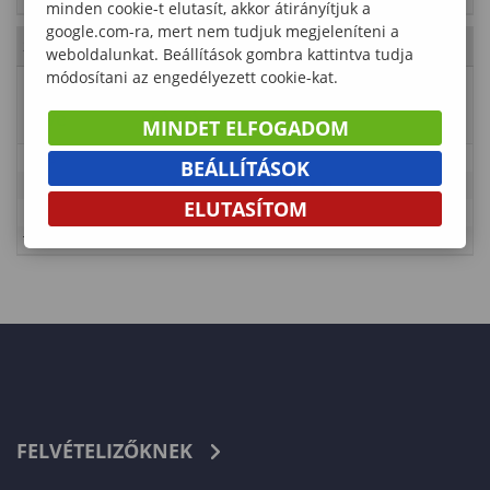
minden cookie-t elutasít, akkor átirányítjuk a
google.com-ra, mert nem tudjuk megjeleníteni a
2023. Július 30., vasárnap
- 30. hét
weboldalunkat. Beállítások gombra kattintva tudja
módosítani az engedélyezett cookie-kat.
Esemény
Vizsgaidőszak doktoranduszok
neve
részére
MINDET ELFOGADOM
Leírás
BEÁLLÍTÁSOK
Időpont
2023-06-05 00:00:00 - 2023-08-31 01:00:00
ELUTASÍTOM
Kategória
Lámfalussy Sándor Közgazdaságtudományi Kar
Típus
Tanulmányi rend – PhD
FELVÉTELIZŐKNEK