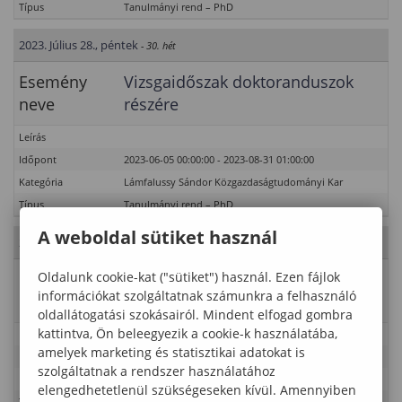
Típus
Tanulmányi rend – PhD
2023. Július 28., péntek
- 30. hét
Esemény
Vizsgaidőszak doktoranduszok
neve
részére
Leírás
Időpont
2023-06-05 00:00:00 - 2023-08-31 01:00:00
Kategória
Lámfalussy Sándor Közgazdaságtudományi Kar
Típus
Tanulmányi rend – PhD
A weboldal sütiket használ
2023. Július 29., szombat
- 30. hét
Oldalunk cookie-kat ("sütiket") használ. Ezen fájlok
Esemény
Vizsgaidőszak doktoranduszok
információkat szolgáltatnak számunkra a felhasználó
neve
részére
oldallátogatási szokásairól. Mindent elfogad gombra
kattintva, Ön beleegyezik a cookie-k használatába,
Leírás
amelyek marketing és statisztikai adatokat is
Időpont
2023-06-05 00:00:00 - 2023-08-31 01:00:00
szolgáltatnak a rendszer használatához
Kategória
Lámfalussy Sándor Közgazdaságtudományi Kar
elengedhetetlenül szükségeseken kívül. Amennyiben
Típus
Tanulmányi rend – PhD