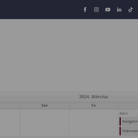
2024. Március
Sze
Cs
Albin
Szorgalmi
időszak
Doktoran
(első