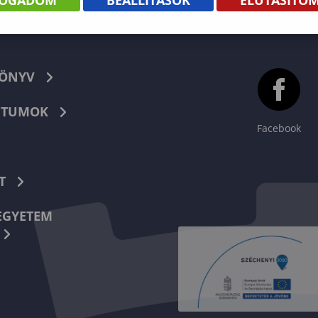
február 12.)
február 12.)
február 12
KÖNYV
TUMOK
Facebook
T
EGYETEM