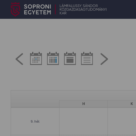
H
K
9. hét