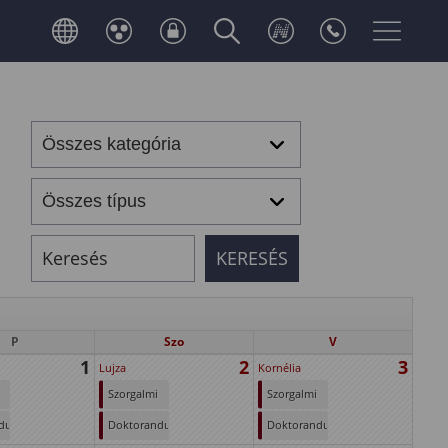
P
Szo
V
1
2
3
Lujza
Kornélia
Szorgalmi
Szorgalmi
időszak
időszak
duszok
Doktoranduszok
Doktoranduszok
(első
(első