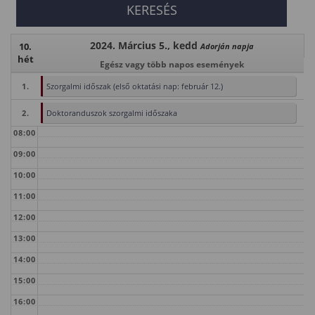
2024. Március 5., kedd
10.
Adorján napja
hét
Egész vagy több napos események
1.
Szorgalmi időszak (első oktatási nap: február 12.)
2.
Doktoranduszok szorgalmi időszaka
08:00
09:00
10:00
11:00
12:00
13:00
14:00
15:00
16:00