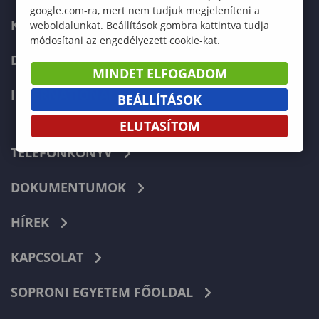
google.com-ra, mert nem tudjuk megjeleníteni a
KÉPZÉSEK
weboldalunkat. Beállítások gombra kattintva tudja
módosítani az engedélyezett cookie-kat.
DOKTORI ISKOLA
MINDET ELFOGADOM
INTERNATIONAL
BEÁLLÍTÁSOK
ELUTASÍTOM
TELEFONKÖNYV
DOKUMENTUMOK
HÍREK
KAPCSOLAT
SOPRONI EGYETEM FŐOLDAL