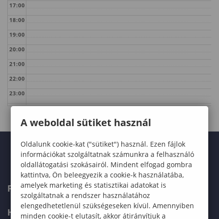
17:00
18:00
19:00
20:00
21:00
22:00
23:00
A weboldal sütiket használ
Oldalunk cookie-kat ("sütiket") használ. Ezen fájlok
információkat szolgáltatnak számunkra a felhasználó
oldallátogatási szokásairól. Mindent elfogad gombra
kattintva, Ön beleegyezik a cookie-k használatába,
amelyek marketing és statisztikai adatokat is
FELVÉTELIZŐKNEK
szolgáltatnak a rendszer használatához
elengedhetetlenül szükségeseken kívül. Amennyiben
HALLGATÓKNAK
minden cookie-t elutasít, akkor átirányítjuk a