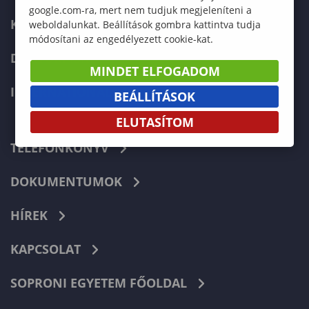
google.com-ra, mert nem tudjuk megjeleníteni a
KÉPZÉSEK
weboldalunkat. Beállítások gombra kattintva tudja
módosítani az engedélyezett cookie-kat.
DOKTORI ISKOLA
MINDET ELFOGADOM
INTERNATIONAL
BEÁLLÍTÁSOK
ELUTASÍTOM
TELEFONKÖNYV
DOKUMENTUMOK
HÍREK
KAPCSOLAT
SOPRONI EGYETEM FŐOLDAL