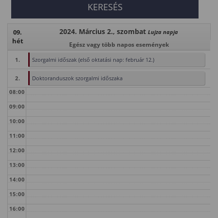
2024. Március 2., szombat
09.
Lujza napja
hét
Egész vagy több napos események
1.
Szorgalmi időszak (első oktatási nap: február 12.)
2.
Doktoranduszok szorgalmi időszaka
08:00
09:00
10:00
11:00
12:00
13:00
14:00
15:00
16:00