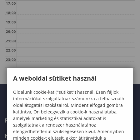
17:00
18:00
19:00
20:00
21:00
22:00
23:00
A weboldal sütiket használ
Oldalunk cookie-kat ("sütiket") használ. Ezen fájlok
információkat szolgáltatnak számunkra a felhasználó
oldallátogatási szokásairól. Mindent elfogad gombra
kattintva, Ön beleegyezik a cookie-k használatába,
amelyek marketing és statisztikai adatokat is
FELVÉTELIZŐKNEK
szolgáltatnak a rendszer használatához
elengedhetetlenül szükségeseken kívül. Amennyiben
HALLGATÓKNAK
minden cookie-t elutasít, akkor átirányítjuk a