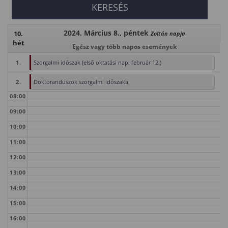
2024. Március 8., péntek
10.
Zoltán napja
hét
Egész vagy több napos események
1.
Szorgalmi időszak (első oktatási nap: február 12.)
2.
Doktoranduszok szorgalmi időszaka
08:00
09:00
10:00
11:00
12:00
13:00
14:00
15:00
16:00