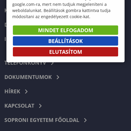
google.com-ra, mert nem tudjuk megjeleníteni a
KÉPZÉSEK
weboldalunkat. Beállítások gombra kattintva tudja
módosítani az engedélyezett cookie-kat.
DOKTORI ISKOLA
MINDET ELFOGADOM
INTERNATIONAL
BEÁLLÍTÁSOK
ELUTASÍTOM
TELEFONKÖNYV
DOKUMENTUMOK
HÍREK
KAPCSOLAT
SOPRONI EGYETEM FŐOLDAL