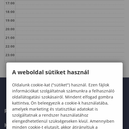
17:00
18:00
19:00
20:00
21:00
22:00
23:00
A weboldal sütiket használ
Oldalunk cookie-kat ("sütiket") használ. Ezen fájlok
információkat szolgáltatnak számunkra a felhasználó
oldallátogatási szokásairól. Mindent elfogad gombra
kattintva, Ön beleegyezik a cookie-k használatába,
amelyek marketing és statisztikai adatokat is
FELVÉTELIZŐKNEK
szolgáltatnak a rendszer használatához
elengedhetetlenül szükségeseken kívül. Amennyiben
HALLGATÓKNAK
minden cookie-t elutasít, akkor átirányítjuk a