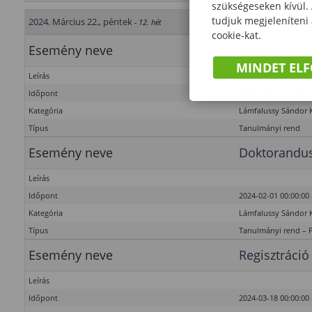
szükségeseken kívül.
tudjuk megjeleníteni
2024. Március 22., péntek
- 12. hét
cookie-kat.
Esemény neve
Szorgalmi id
MINDET EL
Leírás
Időpont
2024-02-01 00:00:00 
Kategória
Lámfalussy Sándor 
Típus
Tanulmányi rend
Esemény neve
Doktorandus
Leírás
Időpont
2024-02-01 00:00:00 
Kategória
Lámfalussy Sándor 
Típus
Tanulmányi rend – 
Esemény neve
Regisztráció
Leírás
Időpont
2024-03-18 00:00:00 