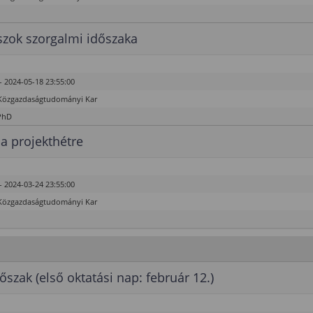
zok szorgalmi időszaka
- 2024-05-18 23:55:00
Közgazdaságtudományi Kar
PhD
 a projekthétre
- 2024-03-24 23:55:00
Közgazdaságtudományi Kar
őszak (első oktatási nap: február 12.)