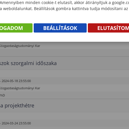
 Amennyiben minden cookie-t elutasít, akkor átirányítjuk a google.
 a weboldalunkat. Beállítások gombra kattintva tudja módosítani az
őszak (első oktatási nap: február 12.)
FOGADOM
BEÁLLÍTÁSOK
ELUTASÍTO
- 2024-05-18 01:00:00
Közgazdaságtudományi Kar
zok szorgalmi időszaka
- 2024-05-18 23:55:00
Közgazdaságtudományi Kar
PhD
 a projekthétre
- 2024-03-24 23:55:00