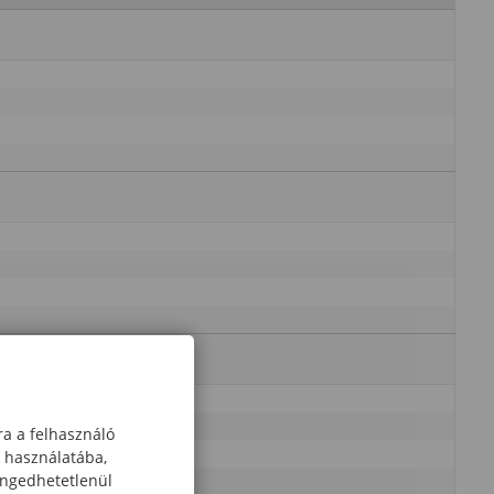
ra a felhasználó
k használatába,
engedhetetlenül