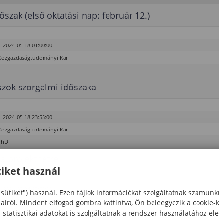
őszak (első oktatási nap: február 12.)
- 2024-05-18 01:00:00
Közgazdaságtudományi Kar
zok szorgalmi időszaka
- 2024-05-18 23:55:00
Közgazdaságtudományi Kar
PhD
 a projekthétre
iket használ
- 2024-03-24 23:55:00
"sütiket") használ. Ezen fájlok információkat szolgáltatnak számunk
Közgazdaságtudományi Kar
sairól. Mindent elfogad gombra kattintva, Ön beleegyezik a cookie-
statisztikai adatokat is szolgáltatnak a rendszer használatához el