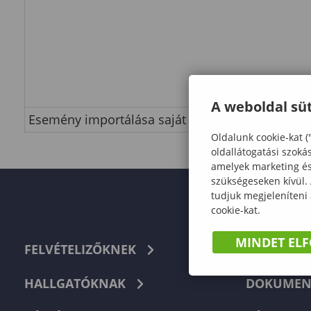
A weboldal süt
Esemény importálása saját naptárba
Oldalunk cookie-kat (
oldallátogatási szoká
amelyek marketing és 
szükségeseken kívül.
tudjuk megjeleníteni
cookie-kat.
MINDET EL
FELVÉTELIZŐKNEK
TELEFON
HALLGATÓKNAK
DOKUMEN