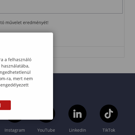
ható művelet eredményét!
ra a felhasználó
k használatába,
engedhetetlenül
com-ra, mert nem
 engedélyezett
M
Instagram
YouTube
LinkedIn
TikTok