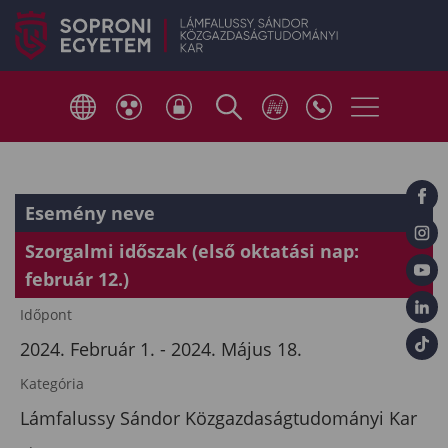
Esemény neve
Szorgalmi időszak (első oktatási nap:
február 12.)
Időpont
2024. Február 1. - 2024. Május 18.
Kategória
Lámfalussy Sándor Közgazdaságtudományi Kar