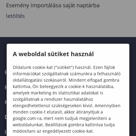
Esemény importálása saját naptárba
letöltés
A weboldal sütiket használ
Oldalunk cookie-kat ("sütiket") használ. Ezen fájlok
FELVÉTELIZŐKNEK
információkat szolgáltatnak számunkra a felhasználó
oldallátogatási szokásairól. Mindent elfogad gombra
kattintva, Ön beleegyezik a cookie-k használatába,
HALLGATÓKNAK
amelyek marketing és statisztikai adatokat is
szolgáltatnak a rendszer használatához
KÉPZÉSEK
elengedhetetlenül szükségeseken kívül. Amennyiben
minden cookie-t elutasít, akkor átirányítjuk a
DOKTORI ISKOLA
google.com-ra, mert nem tudjuk megjeleníteni a
weboldalunkat. Beállítások gombra kattintva tudja
módosítani az engedélyezett cookie-kat.
INTERNATIONAL