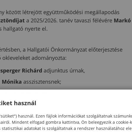
vány között létrejött együttműködési megállapodás
sztöndíjat
a 2025/2026. tanév tavaszi félévére
Markó
hallgató nyerte el.
értésben, a Hallgatói Önkormányzat előterjesztése
rő okleveleket adományozta:
esperger Richárd
adjunktus úrnak,
a Mónika
asszisztensnek;
 Kristóf Martinnak
, a HÖK gazdasági alelnökének.
iket használ
"sütiket") használ. Ezen fájlok információkat szolgáltatnak számunk
n a 2025/26. tanév tavaszi szemeszterében magas
sairól. Mindent elfogad gombra kattintva, Ön beleegyezik a cookie-
őadói képességét a törvényben meghatározott módon
statisztikai adatokat is szolgáltatnak a rendszer használatához el