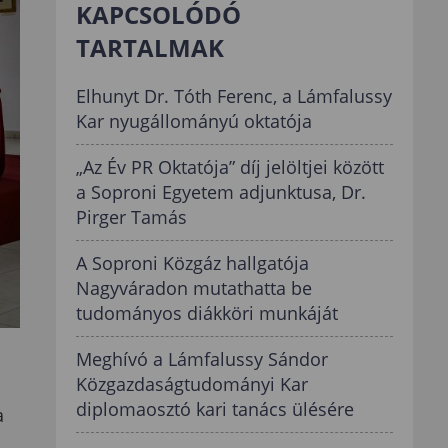
KAPCSOLÓDÓ
TARTALMAK
Elhunyt Dr. Tóth Ferenc, a Lámfalussy
Kar nyugállományú oktatója
„Az Év PR Oktatója” díj jelöltjei között
a Soproni Egyetem adjunktusa, Dr.
Pirger Tamás
A Soproni Közgáz hallgatója
Nagyváradon mutathatta be
tudományos diákköri munkáját
Meghívó a Lámfalussy Sándor
Közgazdaságtudományi Kar
diplomaosztó kari tanács ülésére
a