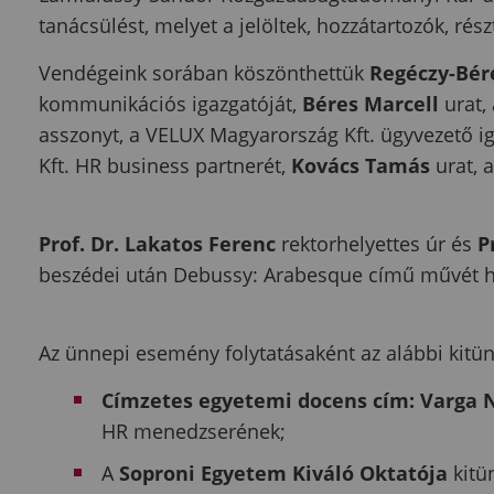
tanácsülést, melyet a jelöltek, hozzátartozók, ré
Vendégeink sorában köszönthettük
Regéczy-Bér
kommunikációs igazgatóját,
Béres Marcell
urat,
asszonyt, a VELUX Magyarország Kft. ügyvezető ig
Kft. HR business partnerét,
Kovács Tamás
urat, a
Prof. Dr. Lakatos Ferenc
rektorhelyettes úr és
P
beszédei után Debussy: Arabesque című művét ha
Az ünnepi esemény folytatásaként az alábbi kitün
Címzetes egyetemi docens cím: Varga
HR menedzserének;
A
Soproni Egyetem Kiváló Oktatója
kitü