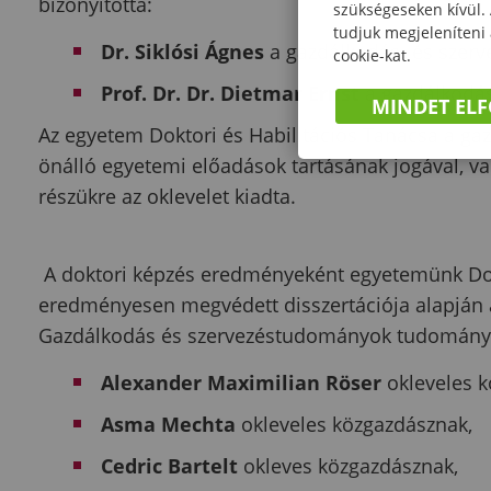
bizonyította:
szükségeseken kívül.
tudjuk megjeleníteni
Dr. Siklósi Ágnes
a gazdálkodás- és szer
cookie-kat.
Prof. Dr. Dr. Dietmar Ernst
a gazdálkodá
MINDET EL
Az egyetem Doktori és Habilitációs Tanácsa a g
önálló egyetemi előadások tartásának jogával, val
részükre az oklevelet kiadta.
A doktori képzés eredményeként egyetemünk Dokt
eredményesen megvédett disszertációja alapján a
Gazdálkodás és szervezéstudományok tudomány
Alexander Maximilian Röser
okleveles 
Asma Mechta
okleveles közgazdásznak,
Cedric Bartelt
okleves közgazdásznak,