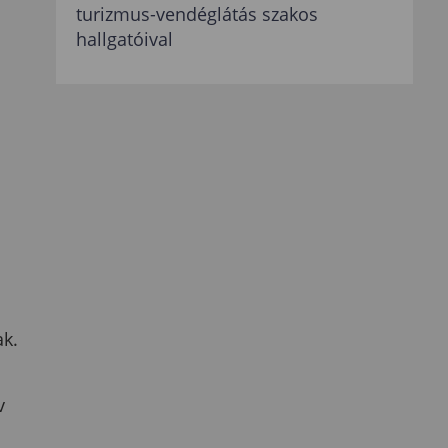
turizmus-vendéglátás szakos
hallgatóival
a
k.
v