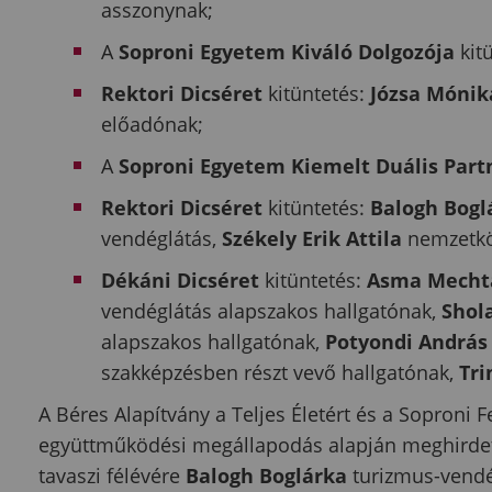
asszonynak;
A
Soproni Egyetem Kiváló Dolgozója
kit
Rektori Dicséret
kitüntetés:
Józsa Móni
előadónak;
A
Soproni Egyetem Kiemelt Duális Par
Rektori Dicséret
kitüntetés:
Balogh Bogl
vendéglátás,
Székely Erik Attila
nemzetköz
Dékáni Dicséret
kitüntetés:
Asma Mech
vendéglátás alapszakos hallgatónak,
Shol
alapszakos hallgatónak,
Potyondi András
szakképzésben részt vevő hallgatónak,
Tri
A Béres Alapítvány a Teljes Életért és a Soproni F
együttműködési megállapodás alapján meghirde
tavaszi félévére
Balogh Boglárka
turizmus-vendég