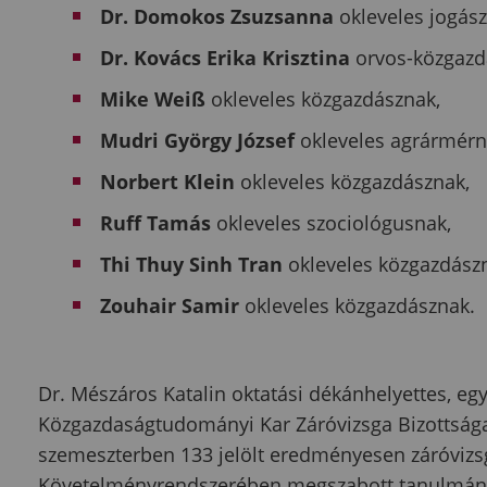
Dr. Domokos Zsuzsanna
okleveles jogász
Dr. Kovács Erika Krisztina
orvos-közgazd
Mike Weiß
okleveles közgazdásznak,
Mudri György József
okleveles agrármérn
Norbert Klein
okleveles közgazdásznak,
Ruff Tamás
okleveles szociológusnak,
Thi Thuy Sinh Tran
okleveles közgazdász
Zouhair Samir
okleveles közgazdásznak.
Dr. Mészáros Katalin oktatási dékánhelyettes, e
Közgazdaságtudományi Kar Záróvizsga Bizottsága
szemeszterben 133 jelölt eredményesen záróvizsg
Követelményrendszerében megszabott tanulmányi 