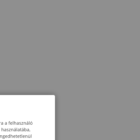
ra a felhasználó
k használatába,
engedhetetlenül