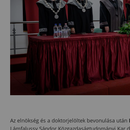
Az elnökség és a doktorjelöltek bevonulása után
Lámfalussy Sándor Közgazdaságtudományi Kar dék