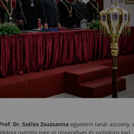
Prof. Dr. Széles Zsuzsanna
egyetemi tanár asszony, 
ánja nyitotta meg az ünnepélyes és nyilvános kari