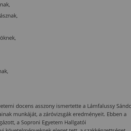
nak,
ásznak,
öknek,
nak,
gyetemi docens asszony ismertette a Lámfalussy Sánd
inak munkáját, a záróvizsgák eredményeit. Ebben a
ázott, a Soproni Egyetem Hallgatói
követelményeknek eleget tett, a szakképzettséget