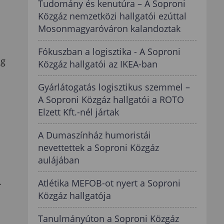
Tudomány és kenutúra – A Soproni
Közgáz nemzetközi hallgatói ezúttal
Mosonmagyaróváron kalandoztak
Fókuszban a logisztika - A Soproni
ág
Közgáz hallgatói az IKEA-ban
Gyárlátogatás logisztikus szemmel –
A Soproni Közgáz hallgatói a ROTO
Elzett Kft.-nél jártak
A Dumaszínház humoristái
nevettettek a Soproni Közgáz
aulájában
.
Atlétika MEFOB-ot nyert a Soproni
Közgáz hallgatója
s
Tanulmányúton a Soproni Közgáz