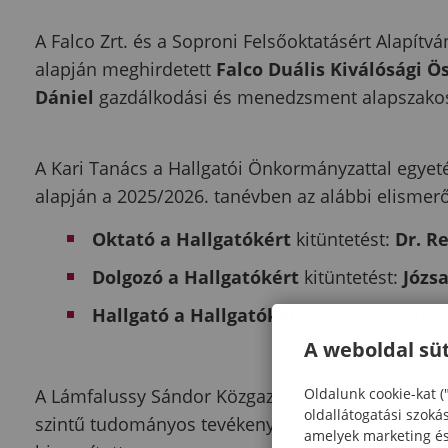
A Falco Zrt. és a Soproni Felsőoktatásért Alapít
alapján meghirdetett
Falco Duális Kiválósági Ö
Dániel
gazdálkodási és menedzsment alapszakos 
A Kari Tanács a Hallgatói Önkormányzattal egyet
alapján a 2025/2026. tanévben az alábbi elisme
Oktató a Hallgatókért
kitüntetést:
Dr. R
Dolgozó a Hallgatókért
kitüntetést:
Józs
Hallgató a Hallgatókért
kitüntetést:
Kiss
A weboldal süt
Oldalunk cookie-kat (
A Lámfalussy Sándor Közgazdaságtudományi Karo
oldallátogatási szoká
szintű tudományos tevékenységét, oktatói és el
amelyek marketing és 