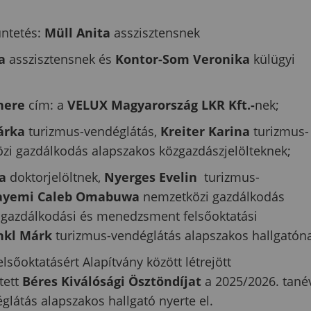
üntetés:
Müll Anita
asszisztensnek
ka
asszisztensnek és
Kontor-Som Veronika
külügyi
tnere
cím: a
VELUX Magyarország LKR
Kft.-
nek;
árka
turizmus-vendéglátás,
Kreiter Karina
turizmus-
i gazdálkodás alapszakos közgazdászjelölteknek;
ta
doktorjelöltnek,
Nyerges Evelin
turizmus-
ayemi Caleb Omabuwa
nemzetközi gazdálkodás
gazdálkodási és menedzsment felsőoktatási
nkl Márk
turizmus-vendéglátás alapszakos hallgatón
elsőoktatásért Alapítvány között létrejött
tett
Béres Kiválósági Ösztöndíjat
a 2025/2026. tané
látás alapszakos hallgató nyerte el.