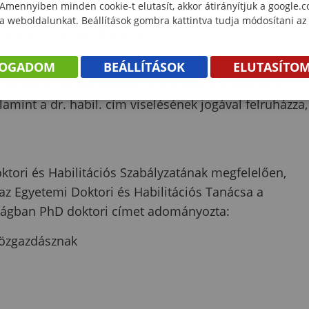
 Amennyiben minden cookie-t elutasít, akkor átirányítjuk a google.
 a weboldalunkat. Beállítások gombra kattintva tudja módosítani az
vezéstudományok doktora
s- és szervezéstudományok doktora.
FOGADOM
BEÁLLÍTÁSOK
ELUTASÍTO
azdálkodás- és szervezéstudományokban nevezettet
amint a dr. habil. cím viselésének jogával felruházza,
ori és Habilitációs Szabályzatának megfelelően,
z Egyetemi Doktori és Habilitációs Tanácsa a
ágban PhD doktori címet adományozta:
közgazdásznak