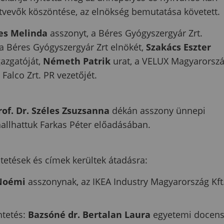
sztvevők köszöntése, az elnökség bemutatása követett.
es Melinda
asszonyt, a Béres Gyógyszergyár Zrt.
 a Béres Gyógyszergyár Zrt elnökét,
Szakács Eszter
azgatóját,
Németh Patrik
urat, a VELUX Magyarorsz
 Falco Zrt. PR vezetőjét.
rof. Dr. Széles Zsuzsanna
dékán asszony ünnepi
llhattuk Farkas Péter előadásában.
tetések és címek kerültek átadásra:
 Noémi
asszonynak, az IKEA Industry Magyarország Kft
ntetés:
Bazsóné dr. Bertalan Laura
egyetemi docen