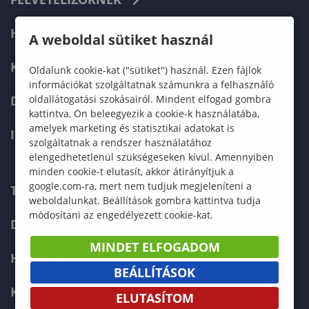
HALLGATÓKNAK
A weboldal sütiket használ
KÉPZÉSEK
Oldalunk cookie-kat ("sütiket") használ. Ezen fájlok
információkat szolgáltatnak számunkra a felhasználó
oldallátogatási szokásairól. Mindent elfogad gombra
DOKTORI ISKOLA
kattintva, Ön beleegyezik a cookie-k használatába,
amelyek marketing és statisztikai adatokat is
INTERNATIONAL
szolgáltatnak a rendszer használatához
elengedhetetlenül szükségeseken kívül. Amennyiben
minden cookie-t elutasít, akkor átirányítjuk a
google.com-ra, mert nem tudjuk megjeleníteni a
TELEFONKÖNYV
weboldalunkat. Beállítások gombra kattintva tudja
módosítani az engedélyezett cookie-kat.
DOKUMENTUMOK
MINDET ELFOGADOM
HÍREK
BEÁLLÍTÁSOK
KAPCSOLAT
ELUTASÍTOM