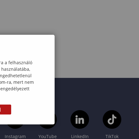
ra a felhasználó
k használatába,
engedhetetlenül
com-ra, mert nem
 engedélyezett
M
Instagram
YouTube
LinkedIn
TikTok