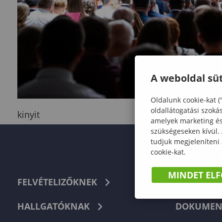
A weboldal süt
Oldalunk cookie-kat (
oldallátogatási szoká
kinyit
amelyek marketing és 
szükségeseken kívül.
tudjuk megjeleníteni
cookie-kat.
MINDET EL
FELVÉTELIZŐKNEK
TELEFON
HALLGATÓKNAK
DOKUMEN