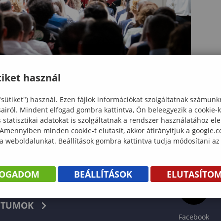
iket használ
"sütiket") használ. Ezen fájlok információkat szolgáltatnak számunk
sairól. Mindent elfogad gombra kattintva, Ön beleegyezik a cookie-
statisztikai adatokat is szolgáltatnak a rendszer használatához el
 Amennyiben minden cookie-t elutasít, akkor átirányítjuk a google.
 a weboldalunkat. Beállítások gombra kattintva tudja módosítani az
FOGADOM
BEÁLLÍTÁSOK
ELUTASÍTO
KÖNYV
TUMOK
Facebook