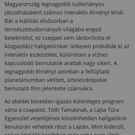
Magyarország legnagyobb tudományos
játszóházaként számos interaktív élményt kínál.
Bár a kiállítás elsősorban a
természettudományok világába enged
betekintést, ez cseppet sem tántorította el
közgazdász hallgatóinkat: lelkesen próbálták ki az
interaktív eszközöket, különösen a vízhez
kapcsolódó bemutatók arattak nagy sikert. A
legnagyobb élményt azonban a felfújható
planetáriumban vetített, űrteleszkópokat
bemutató film jelentette számukra.
Az ebédet követően igazán különleges program
várta a csapatot. Tóth Tamásnak, a Lajta Túra
Egyesület vezetőjének köszönhetően hallgatóink
kenutúrán vehettek részt a Lajtán. Mint kiderült,
sokan közülük korábban még soha nem ültek