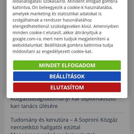
oldallátogatási szokásairól. Mindent elfogad gombra
Diplomaosztó Kari Tanácsülés a Soproni
kattintva, Ön beleegyezik a cookie-k használatába,
Egyetem Lámfalussy Sándor
amelyek marketing és statisztikai adatokat is
Közgazdaságtudományi Karán
szolgáltatnak a rendszer használatához
elengedhetetlenül szükségeseken kívül. Amennyiben
minden cookie-t elutasít, akkor átirányítjuk a
„Az Év PR Oktatója” díj jelöltjei között a
google.com-ra, mert nem tudjuk megjeleníteni a
Soproni Egyetem adjunktusa, Dr. Pirger
weboldalunkat. Beállítások gombra kattintva tudja
Tamás
módosítani az engedélyezett cookie-kat.
A Soproni Közgáz hallgatója Nagyváradon
MINDET ELFOGADOM
mutathatta be tudományos diákköri
BEÁLLÍTÁSOK
munkáját
ELUTASÍTOM
Meghívó a Lámfalussy Sándor
Közgazdaságtudományi Kar diplomaosztó
kari tanács ülésére
Tudomány és kenutúra – A Soproni Közgáz
nemzetközi hallgatói ezúttal