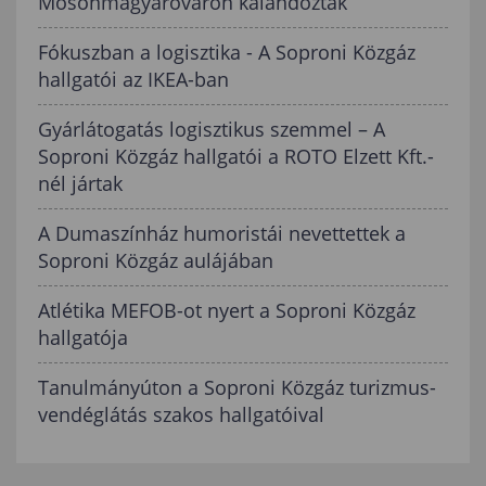
Mosonmagyaróváron kalandoztak
Fókuszban a logisztika - A Soproni Közgáz
hallgatói az IKEA-ban
Gyárlátogatás logisztikus szemmel – A
Soproni Közgáz hallgatói a ROTO Elzett Kft.-
nél jártak
A Dumaszínház humoristái nevettettek a
Soproni Közgáz aulájában
Atlétika MEFOB-ot nyert a Soproni Közgáz
hallgatója
Tanulmányúton a Soproni Közgáz turizmus-
vendéglátás szakos hallgatóival