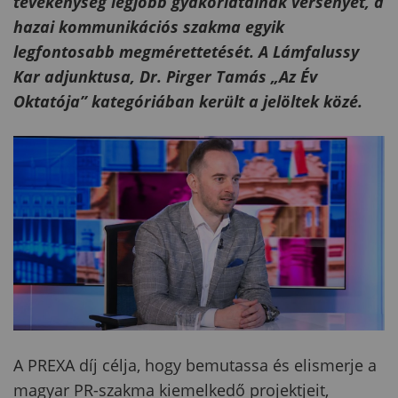
tevékenység legjobb gyakorlatainak versenyét, a
hazai kommunikációs szakma egyik
legfontosabb megmérettetését. A Lámfalussy
Kar adjunktusa, Dr. Pirger Tamás „Az Év
Oktatója” kategóriában került a jelöltek közé.
A PREXA díj célja, hogy bemutassa és elismerje a
magyar PR-szakma kiemelkedő projektjeit,