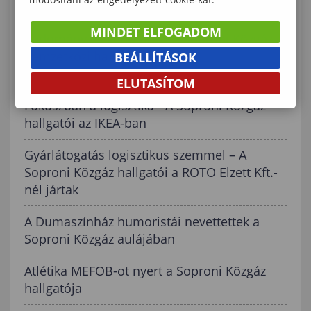
kari tanács ülésére
MINDET ELFOGADOM
Tudomány és kenutúra – A Soproni Közgáz
nemzetközi hallgatói ezúttal
BEÁLLÍTÁSOK
Mosonmagyaróváron kalandoztak
ELUTASÍTOM
Fókuszban a logisztika - A Soproni Közgáz
hallgatói az IKEA-ban
Gyárlátogatás logisztikus szemmel – A
Soproni Közgáz hallgatói a ROTO Elzett Kft.-
nél jártak
A Dumaszínház humoristái nevettettek a
Soproni Közgáz aulájában
Atlétika MEFOB-ot nyert a Soproni Közgáz
hallgatója