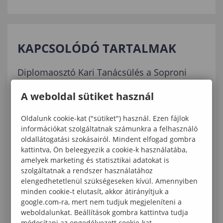
KAPCSOLÓDÓ TARTALMAK
Diplomaosztó Kari Tanácsülés a Soproni
Egyetem Lámfalussy Sándor
A weboldal sütiket használ
Közgazdaságtudományi Karán
Oldalunk cookie-kat ("sütiket") használ. Ezen fájlok
Elhunyt Dr. Tóth Ferenc, a Lámfalussy Kar
információkat szolgáltatnak számunkra a felhasználó
nyugállományú oktatója
oldallátogatási szokásairól. Mindent elfogad gombra
kattintva, Ön beleegyezik a cookie-k használatába,
A Soproni Közgáz hallgatója Nagyváradon
amelyek marketing és statisztikai adatokat is
mutathatta be tudományos diákköri
szolgáltatnak a rendszer használatához
munkáját
elengedhetetlenül szükségeseken kívül. Amennyiben
minden cookie-t elutasít, akkor átirányítjuk a
Meghívó a Lámfalussy Sándor
google.com-ra, mert nem tudjuk megjeleníteni a
weboldalunkat. Beállítások gombra kattintva tudja
Közgazdaságtudományi Kar diplomaosztó
módosítani az engedélyezett cookie-kat.