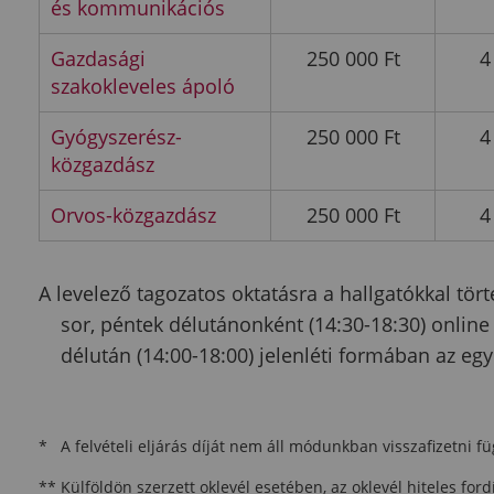
és kommunikációs
Gazdasági
250 000 Ft
4
szakokleveles ápoló
Gyógyszerész-
250 000 Ft
4
közgazdász
Orvos-közgazdász
250 000 Ft
4
A levelező tagozatos oktatásra a hallgatókkal tö
sor, péntek délutánonként (14:30-18:30) online
délután (14:00-18:00) jelenléti formában az egy
* A felvételi eljárás díját nem áll módunkban visszafizetni füg
** Külföldön szerzett oklevél esetében, az oklevél hiteles ford