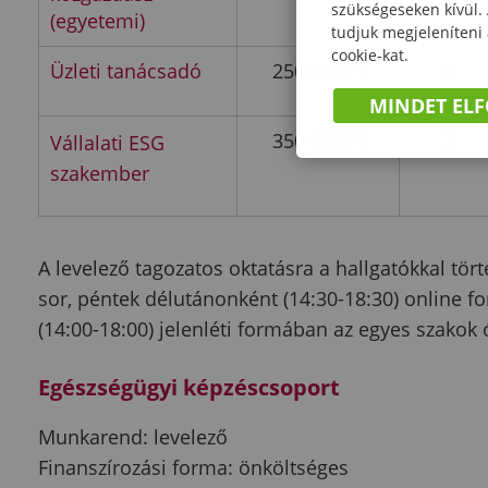
szükségeseken kívül.
(egyetemi)
tudjuk megjeleníteni
cookie-kat.
Üzleti tanácsadó
250 000 Ft
2
MINDET EL
350 000 Ft
2
Vállalati ESG
szakember
A levelező tagozatos oktatásra a hallgatókkal tö
sor, péntek délutánonként (14:30-18:30) online f
(14:00-18:00) jelenléti formában az egyes szakok 
Egészségügyi képzéscsoport
Munkarend: levelező
Finanszírozási forma: önköltséges