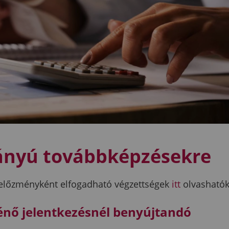
irányú továbbképzésekre
z előzményként elfogadható végzettségek
itt
olvashatók
énő jelentkezésnél benyújtandó