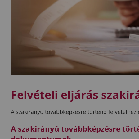
Felvételi eljárás szak
A szakirányú továbbképzésre történő felvételhe
A szakirányú továbbképzésre tört
dokumentumok