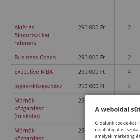
Aktív és
290 000 Ft
2
ökoturisztikai
referens
Business Coach
290 000 Ft
2
Executive MBA
290 000 Ft
4
Jogász-közgazdász
250 000 Ft
4
Mérnök-
250 000 Ft
3
közgazdász
A weboldal süt
(főiskolai)
Oldalunk cookie-kat (
oldallátogatási szoká
Mérnök-
250 000 Ft
4
amelyek marketing és 
közgazdász