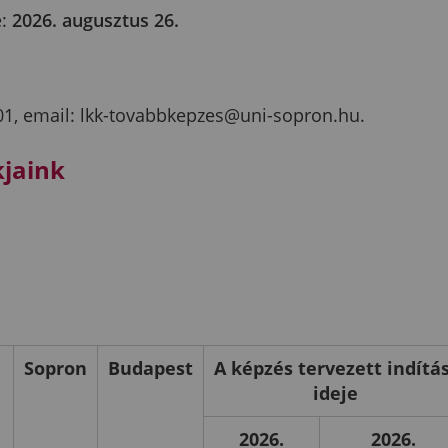
e:
2026. augusztus 26.
401, email: lkk-tovabbkepzes@uni-sopron.hu.
kjaink
i
Sopron
Budapest
A képzés tervezett indítás
ideje
2026.
2026.