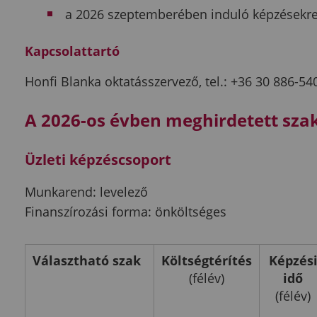
a 2026 szeptemberében induló képzésekr
Kapcsolattartó
Honfi Blanka oktatásszervező, tel.: +36 30 886-5
A 2026-os évben meghirdetett sza
Üzleti képzéscsoport
Munkarend: levelező
Finanszírozási forma: önköltséges
Választható szak
Költségtérítés
Képzés
(félév)
idő
(félév)