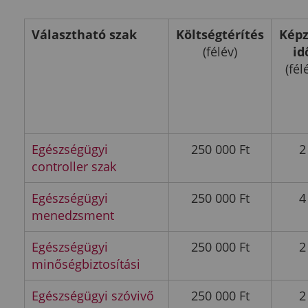
Választható szak
Költségtérítés
Képz
(félév)
id
(fél
Egészségügyi
250 000 Ft
2
controller szak
Egészségügyi
250 000 Ft
4
menedzsment
Egészségügyi
250 000 Ft
2
minőségbiztosítási
Egészségügyi szóvivő
250 000 Ft
2