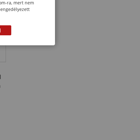
com-ra, mert nem
 engedélyezett
M
l
n