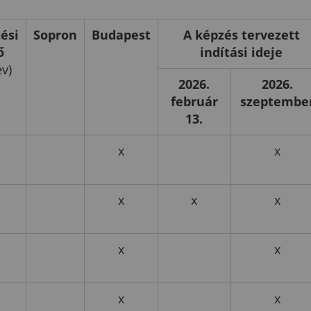
ési
Sopron
Budapest
A képzés tervezett
ő
indítási ideje
év)
2026.
2026.
február
szeptembe
13.
x
x
x
x
x
x
x
x
x