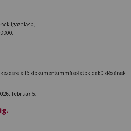
ének igazolása,
0000;
elkezésre álló dokumentummásolatok beküldésének
026. február 5.
ig.