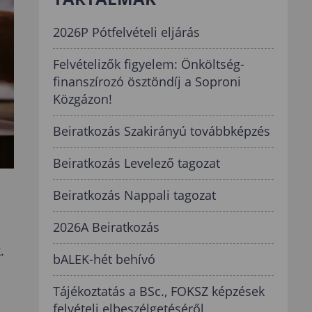
2026P Pótfelvételi eljárás
Felvételizők figyelem: Önköltség-
finanszírozó ösztöndíj a Soproni
Közgázon!
Beiratkozás Szakirányú továbbképzés
Beiratkozás Levelező tagozat
Beiratkozás Nappali tagozat
2026A Beiratkozás
.
bALEK-hét behívó
Tájékoztatás a BSc., FOKSZ képzések
felvételi elbeszélgetéséről