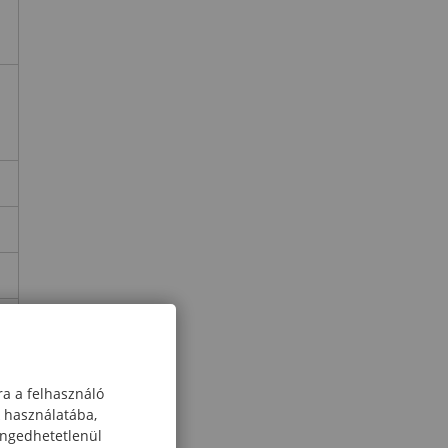
r
ra a felhasználó
k használatába,
engedhetetlenül