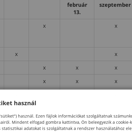
február
szeptembe
13.
x
x
x
x
x
x
x
x
x
x
x
x
iket használ
"sütiket") használ. Ezen fájlok információkat szolgáltatnak számunk
sairól. Mindent elfogad gombra kattintva, Ön beleegyezik a cookie-
x
x
x
statisztikai adatokat is szolgáltatnak a rendszer használatához el