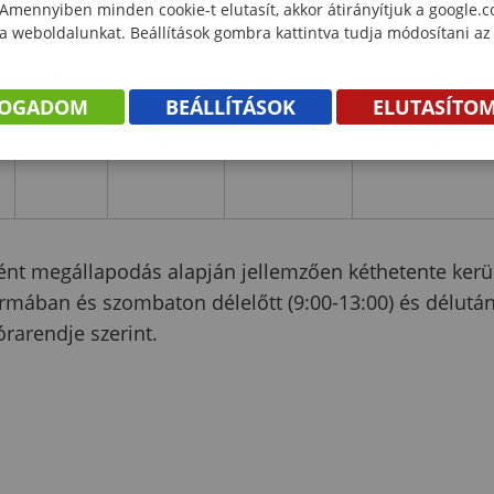
 Amennyiben minden cookie-t elutasít, akkor átirányítjuk a google.
 a weboldalunkat. Beállítások gombra kattintva tudja módosítani az
x
x
FOGADOM
BEÁLLÍTÁSOK
ELUTASÍTO
x
x
rtént megállapodás alapján jellemzően kéthetente kerü
ormában és szombaton délelőtt (9:00-13:00) és délutá
órarendje szerint.