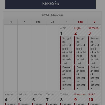
2024. Március
H
K
Sze
Cs
P
Szo
V
Albin
Lujza
Kornélia
1
2
3
Szorgal
Szorgal
Szorgal
mi
mi
mi
időszak
időszak
időszak
(első
(első
(első
oktatási
oktatási
oktatási
nap:
nap:
nap:
február
február
február
12.)
12.)
12.)
Doktor
Doktor
Doktor
andusz
andusz
andusz
ok
ok
ok
szorgal
szorgal
szorgal
mi
mi
mi
időszak
időszak
időszak
a
a
a
Kázmér
Adorján
Leonóra
Tamás
Zoltán
Franciska
Ildikó
4
5
6
7
8
9
10
Szorgal
Szorgal
Szorgal
Szorgal
Szorgal
Szorgal
Szorgal