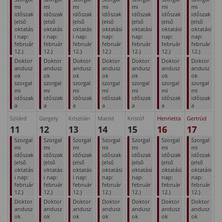
mi
mi
mi
mi
mi
mi
mi
időszak
időszak
időszak
időszak
időszak
időszak
időszak
(első
(első
(első
(első
(első
(első
(első
oktatás
oktatás
oktatás
oktatási
oktatási
oktatási
oktatási
i nap:
i nap:
i nap:
nap:
nap:
nap:
nap:
február
február
február
február
február
február
február
12.)
12.)
12.)
12.)
12.)
12.)
12.)
Doktor
Doktor
Doktor
Doktor
Doktor
Doktor
Doktor
andusz
andusz
andusz
andusz
andusz
andusz
andusz
ok
ok
ok
ok
ok
ok
ok
szorgal
szorgal
szorgal
szorgal
szorgal
szorgal
szorgal
mi
mi
mi
mi
mi
mi
mi
időszak
időszak
időszak
időszak
időszak
időszak
időszak
a
a
a
a
a
a
a
Szilárd
Gergely
Krisztián
Matild
Kristóf
Henrietta
Gertrúd
11
12
13
14
15
16
17
Szorgal
Szorgal
Szorgal
Szorgal
Szorgal
Szorgal
Szorgal
mi
mi
mi
mi
mi
mi
mi
időszak
időszak
időszak
időszak
időszak
időszak
időszak
(első
(első
(első
(első
(első
(első
(első
oktatás
oktatás
oktatás
oktatási
oktatási
oktatási
oktatási
i nap:
i nap:
i nap:
nap:
nap:
nap:
nap:
február
február
február
február
február
február
február
12.)
12.)
12.)
12.)
12.)
12.)
12.)
Doktor
Doktor
Doktor
Doktor
Doktor
Doktor
Doktor
andusz
andusz
andusz
andusz
andusz
andusz
andusz
ok
ok
ok
ok
ok
ok
ok