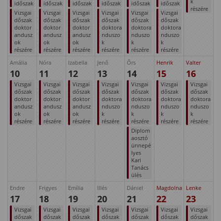
k
időszak
időszak
időszak
időszak
időszak
időszak
részére
Vizsgai
Vizsgai
Vizsgai
Vizsgai
Vizsgai
Vizsgai
dőszak
dőszak
dőszak
dőszak
dőszak
dőszak
doktor
doktor
doktor
doktora
doktora
doktora
andusz
andusz
andusz
nduszo
nduszo
nduszo
ok
ok
ok
k
k
k
részére
részére
részére
részére
részére
részére
Amália
Nóra
Izabella
Jenő
Őrs
Henrik
Valter
10
11
12
13
14
15
16
Vizsgai
Vizsgai
Vizsgai
Vizsgai
Vizsgai
Vizsgai
Vizsgai
dőszak
dőszak
dőszak
dőszak
dőszak
dőszak
dőszak
doktor
doktor
doktor
doktora
doktora
doktora
doktora
andusz
andusz
andusz
nduszo
nduszo
nduszo
nduszo
ok
ok
ok
k
k
k
k
részére
részére
részére
részére
részére
részére
részére
Diplom
aosztó
ünnepé
lyes
Kari
Tanács
ülés
Endre
Frigyes
Emília
Illés
Dániel
Magdolna
Lenke
17
18
19
20
21
22
23
Vizsgai
Vizsgai
Vizsgai
Vizsgai
Vizsgai
Vizsgai
Vizsgai
dőszak
dőszak
dőszak
dőszak
dőszak
dőszak
dőszak