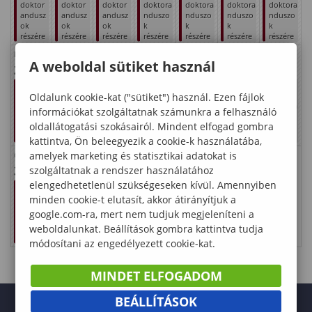
doktor
doktor
doktor
doktora
doktora
doktora
doktora
andusz
andusz
andusz
nduszo
nduszo
nduszo
nduszo
ok
ok
ok
k
k
k
k
részére
részére
részére
részére
részére
részére
részére
Kinga
Kristóf
Anna
Olga
Szabolcs
Márta
Judit
A weboldal sütiket használ
24
25
26
27
28
29
30
Vizsgai
Vizsgai
Vizsgai
Vizsgai
Vizsgai
Vizsgai
Vizsgai
dőszak
dőszak
dőszak
dőszak
dőszak
dőszak
dőszak
Oldalunk cookie-kat ("sütiket") használ. Ezen fájlok
doktor
doktor
doktor
doktora
doktora
doktora
doktora
információkat szolgáltatnak számunkra a felhasználó
andusz
andusz
andusz
nduszo
nduszo
nduszo
nduszo
oldallátogatási szokásairól. Mindent elfogad gombra
ok
ok
ok
k
k
k
k
részére
részére
részére
részére
részére
részére
részére
kattintva, Ön beleegyezik a cookie-k használatába,
amelyek marketing és statisztikai adatokat is
Oszkár
31
szolgáltatnak a rendszer használatához
elengedhetetlenül szükségeseken kívül. Amennyiben
Vizsgai
dőszak
minden cookie-t elutasít, akkor átirányítjuk a
doktor
google.com-ra, mert nem tudjuk megjeleníteni a
andusz
ok
weboldalunkat. Beállítások gombra kattintva tudja
részére
módosítani az engedélyezett cookie-kat.
MINDET ELFOGADOM
BEÁLLÍTÁSOK