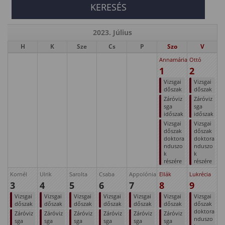
2023. Július
H
K
Sze
Cs
P
Szo
V
Annamária
Ottó
1
2
Vizsgai
Vizsgai
dőszak
dőszak
Záróviz
Záróviz
sga
sga
időszak
időszak
Vizsgai
Vizsgai
dőszak
dőszak
doktora
doktora
nduszo
nduszo
k
k
részére
részére
Kornél
Ulrik
Sarolta
Csaba
Appolónia
Ellák
Lukrécia
3
4
5
6
7
8
9
Vizsgai
Vizsgai
Vizsgai
Vizsgai
Vizsgai
Vizsgai
Vizsgai
dőszak
dőszak
dőszak
dőszak
dőszak
dőszak
dőszak
doktora
Záróviz
Záróviz
Záróviz
Záróviz
Záróviz
Záróviz
nduszo
sga
sga
sga
sga
sga
sga