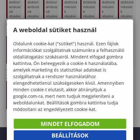
doktor
doktor
doktor
doktora
doktora
doktora
doktora
andusz
andusz
andusz
nduszo
nduszo
nduszo
nduszo
ok
ok
ok
k
k
k
k
részére
részére
részére
részére
részére
részére
részére
Kinga
Kristóf
Anna
Olga
Szabolcs
Márta
Judit
A weboldal sütiket használ
24
25
26
27
28
29
30
Vizsgai
Vizsgai
Vizsgai
Vizsgai
Vizsgai
Vizsgai
Vizsgai
dőszak
dőszak
dőszak
dőszak
dőszak
dőszak
dőszak
Oldalunk cookie-kat ("sütiket") használ. Ezen fájlok
doktor
doktor
doktor
doktora
doktora
doktora
doktora
információkat szolgáltatnak számunkra a felhasználó
andusz
andusz
andusz
nduszo
nduszo
nduszo
nduszo
oldallátogatási szokásairól. Mindent elfogad gombra
ok
ok
ok
k
k
k
k
részére
részére
részére
részére
részére
részére
részére
kattintva, Ön beleegyezik a cookie-k használatába,
amelyek marketing és statisztikai adatokat is
Oszkár
31
szolgáltatnak a rendszer használatához
elengedhetetlenül szükségeseken kívül. Amennyiben
Vizsgai
dőszak
minden cookie-t elutasít, akkor átirányítjuk a
doktor
google.com-ra, mert nem tudjuk megjeleníteni a
andusz
ok
weboldalunkat. Beállítások gombra kattintva tudja
részére
módosítani az engedélyezett cookie-kat.
MINDET ELFOGADOM
BEÁLLÍTÁSOK