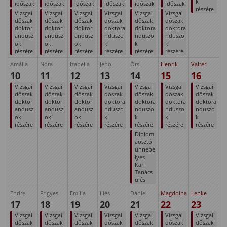
k
időszak
időszak
időszak
időszak
időszak
időszak
részére
Vizsgai
Vizsgai
Vizsgai
Vizsgai
Vizsgai
Vizsgai
dőszak
dőszak
dőszak
dőszak
dőszak
dőszak
doktor
doktor
doktor
doktora
doktora
doktora
andusz
andusz
andusz
nduszo
nduszo
nduszo
ok
ok
ok
k
k
k
részére
részére
részére
részére
részére
részére
Amália
Nóra
Izabella
Jenő
Őrs
Henrik
Valter
10
11
12
13
14
15
16
Vizsgai
Vizsgai
Vizsgai
Vizsgai
Vizsgai
Vizsgai
Vizsgai
dőszak
dőszak
dőszak
dőszak
dőszak
dőszak
dőszak
doktor
doktor
doktor
doktora
doktora
doktora
doktora
andusz
andusz
andusz
nduszo
nduszo
nduszo
nduszo
ok
ok
ok
k
k
k
k
részére
részére
részére
részére
részére
részére
részére
Diplom
aosztó
ünnepé
lyes
Kari
Tanács
ülés
Endre
Frigyes
Emília
Illés
Dániel
Magdolna
Lenke
17
18
19
20
21
22
23
Vizsgai
Vizsgai
Vizsgai
Vizsgai
Vizsgai
Vizsgai
Vizsgai
dőszak
dőszak
dőszak
dőszak
dőszak
dőszak
dőszak