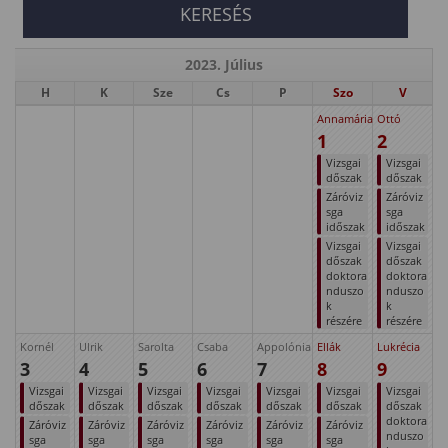
2023. Július
H
K
Sze
Cs
P
Szo
V
Annamária
Ottó
1
2
Vizsgai
Vizsgai
dőszak
dőszak
Záróviz
Záróviz
sga
sga
időszak
időszak
Vizsgai
Vizsgai
dőszak
dőszak
doktora
doktora
nduszo
nduszo
k
k
részére
részére
Kornél
Ulrik
Sarolta
Csaba
Appolónia
Ellák
Lukrécia
3
4
5
6
7
8
9
Vizsgai
Vizsgai
Vizsgai
Vizsgai
Vizsgai
Vizsgai
Vizsgai
dőszak
dőszak
dőszak
dőszak
dőszak
dőszak
dőszak
doktora
Záróviz
Záróviz
Záróviz
Záróviz
Záróviz
Záróviz
nduszo
sga
sga
sga
sga
sga
sga