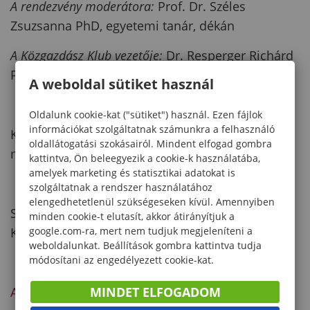
A rendezvény moderátora:
Prof. Dr. Széles
Zsuzsanna PhD, egyetemi tanár, dékán
A Közgazdász Klub vezetője:
Dr. Resperger Richárd
PhD, adjunktus
A weboldal sütiket használ
Oldalunk cookie-kat ("sütiket") használ. Ezen fájlok
információkat szolgáltatnak számunkra a felhasználó
Köszönjük Dr. Tóth Róbertnek, hogy elfogadta a
oldallátogatási szokásairól. Mindent elfogad gombra
meghívásunkat.
kattintva, Ön beleegyezik a cookie-k használatába,
amelyek marketing és statisztikai adatokat is
szolgáltatnak a rendszer használatához
elengedhetetlenül szükségeseken kívül. Amennyiben
Szeretettel várunk minden érdeklődőt a
minden cookie-t elutasít, akkor átirányítjuk a
google.com-ra, mert nem tudjuk megjeleníteni a
Közgazdász Klub jövőbeli programjaira is!
weboldalunkat. Beállítások gombra kattintva tudja
módosítani az engedélyezett cookie-kat.
MINDET ELFOGADOM
Az előadás anyagának letöltése >>>