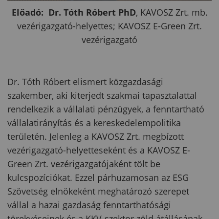
Előadó:
Dr. Tóth Róbert PhD
, KAVOSZ Zrt. mb.
vezérigazgató-helyettes; KAVOSZ E-Green Zrt.
vezérigazgató
Dr. Tóth Róbert elismert közgazdasági
szakember, aki kiterjedt szakmai tapasztalattal
rendelkezik a vállalati pénzügyek, a fenntartható
vállalatirányítás és a kereskedelempolitika
területén. Jelenleg a KAVOSZ Zrt. megbízott
vezérigazgató-helyetteseként és a KAVOSZ E-
Green Zrt. vezérigazgatójaként tölt be
kulcspozíciókat. Ezzel párhuzamosan az ESG
Szövetség elnökeként meghatározó szerepet
vállal a hazai gazdaság fenntarthatósági
törekvéseinek és a KKV-szektor zöld átállásának