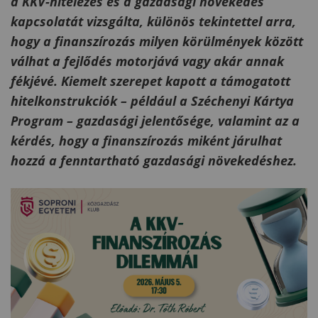
a KKV-hitelezés és a gazdasági növekedés
kapcsolatát vizsgálta, különös tekintettel arra,
hogy a finanszírozás milyen körülmények között
válhat a fejlődés motorjává vagy akár annak
fékjévé. Kiemelt szerepet kapott a támogatott
hitelkonstrukciók – például a Széchenyi Kártya
Program – gazdasági jelentősége, valamint az a
kérdés, hogy a finanszírozás miként járulhat
hozzá a fenntartható gazdasági növekedéshez.